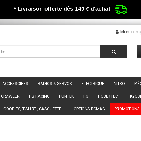
* Livraison offerte dès 149 €
d'achat
Mon com
ACCESSOIRES
RADIOS & SERVOS
ELECTRIQUE
NITRO
PI
CRAWLER
HB RACING
FUNTEK
FG
HOBBYTECH
KYOS
GOODIES, T-SHIRT , CASQUETTE...
OPTIONS RCMAG
PROMOTIONS