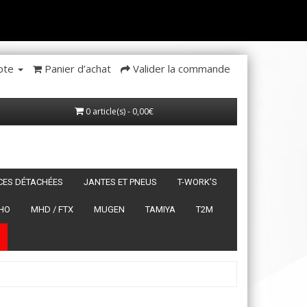
pte
Panier d’achat
Valider la commande
0 article(s) - 0,00€
ÈCES DÉTACHÉES
JANTES ET PNEUS
T-WORK'S
HO
MHD / FTX
MUGEN
TAMIYA
T2M