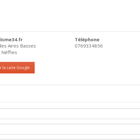
isme34.fr
Téléphone
des Aires Basses
0769334856
 Néffies
r la carte Google