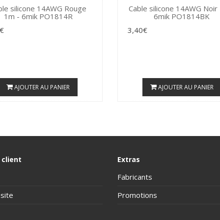
ble silicone 14AWG Rouge
Cable silicone 14AWG Noir
1m - 6mik PO1814R
6mik PO1814BK
€
3,40€
AJOUTER AU PANIER
AJOUTER AU PANIER
 client
Extras
Fabricants
site
Promotions