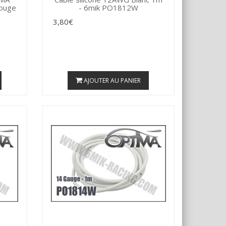
rouge
- 6mik PO1812W
3,80€
AJOUTER AU PANIER