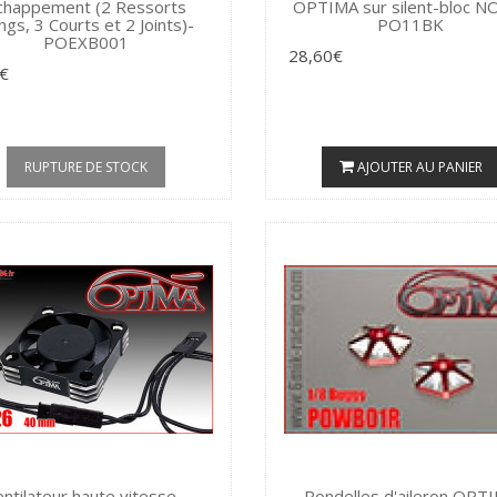
chappement (2 Ressorts
OPTIMA sur silent-bloc NO
ngs, 3 Courts et 2 Joints)-
PO11BK
POEXB001
28,60€
€
RUPTURE DE STOCK
AJOUTER AU PANIER
ntilateur haute vitesse -
Rondelles d'aileron OPT