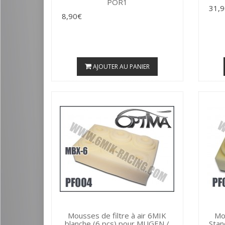
POR1
31,
8,90€
AJOUTER AU PANIER
Mousses de filtre à air 6MIK
Mou
blanche (6 pcs) pour MUGEN /
Stan