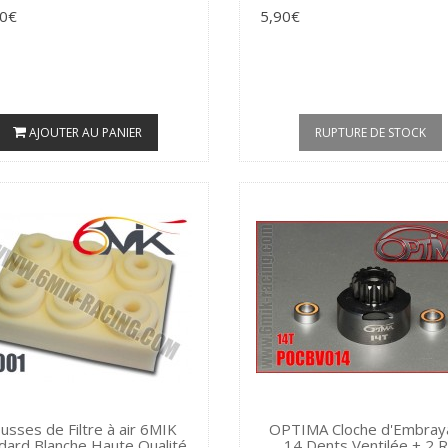
90€
5,90€
AJOUTER AU PANIER
RUPTURE DE STOCK
sses de Filtre à air 6MIK
OPTIMA Cloche d'Embray
dard Blanche Haute Qualité
14 Dents Ventilée + 2 R