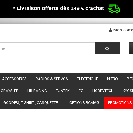
* Livraison offerte dès 149 €
d'achat
Mon com
ACCESSOIRES
RADIOS & SERVOS
ELECTRIQUE
NITRO
PI
CRAWLER
HB RACING
FUNTEK
FG
HOBBYTECH
KYOS
GOODIES, T-SHIRT , CASQUETTE...
OPTIONS RCMAG
PROMOTIONS