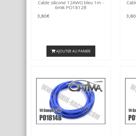
Cable silicone 12AWG bleu 1m -
Cabl
6mik PO1812B
3,80€
3,80
AJOUTER AU PANIER