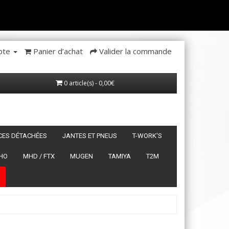
pte
Panier d’achat
Valider la commande
0 article(s) - 0,00€
ÈCES DÉTACHÉES
JANTES ET PNEUS
T-WORK'S
HO
MHD / FTX
MUGEN
TAMIYA
T2M