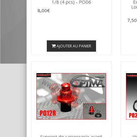
1/8 (4 pcs) - PO06
É
Lo
8,00€
7,50
AJOUTER AU PANIER
Support de carrosserie avant
Ve