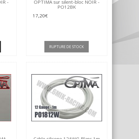
IR -
OPTIMA sur silent-bloc NOIR -
PO12BK
17,20€
RUPTURE DE STOCK
IMA
Cable silicone 12AWG Blanc 1m