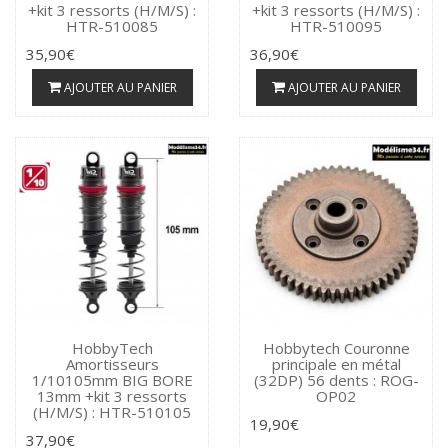
+kit 3 ressorts (H/M/S) :
+kit 3 ressorts (H/M/S) :
HTR-510085
HTR-510095
35,90€
36,90€
AJOUTER AU PANIER
AJOUTER AU PANIER
HobbyTech
Hobbytech Couronne
Amortisseurs
principale en métal
1/10105mm BIG BORE
(32DP) 56 dents : ROG-
13mm +kit 3 ressorts
OP02
(H/M/S) : HTR-510105
19,90€
37,90€