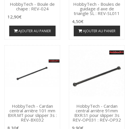
HobbyTech - Boule de
HobbyTech - Boules de
chape : REV-024
guidage d axe de
triangle SL : REV-SL011
12,90€
4,50€
AJOUTER AU PANIER
AJOUTER AU PANIER
HobbyTech - Cardan
HobbyTech - Cardan
central arrière 101 mm
central arrière 91mm
BXR.MT pour slipper 3s :
BXR.S1 pour slipper 3s
REV-BX032
REV-OP031 : REV-OP32
8,30€
9,90€