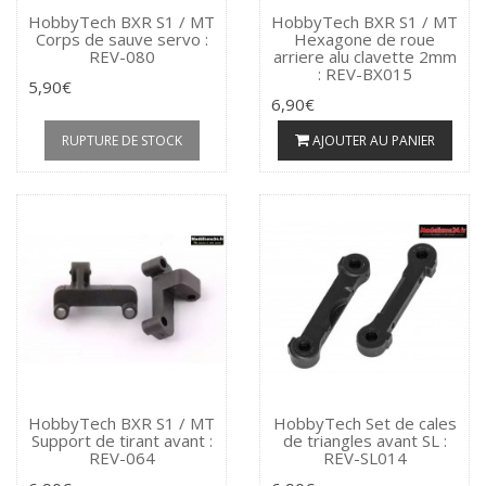
HobbyTech BXR S1 / MT
HobbyTech BXR S1 / MT
Corps de sauve servo :
Hexagone de roue
REV-080
arriere alu clavette 2mm
: REV-BX015
5,90€
6,90€
RUPTURE DE STOCK
AJOUTER AU PANIER
HobbyTech BXR S1 / MT
HobbyTech Set de cales
Support de tirant avant :
de triangles avant SL :
REV-064
REV-SL014