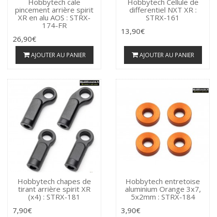
Hobbytech cale
Hobbytech Cellule de
pincement arrière spirit
differentiel NXT XR :
XR en alu AOS : STRX-
STRX-161
174-FR
13,90€
26,90€
AJOUTER AU PANIER
AJOUTER AU PANIER
Hobbytech chapes de
Hobbytech entretoise
tirant arrière spirit XR
aluminium Orange 3x7,
(x4) : STRX-181
5x2mm : STRX-184
7,90€
3,90€