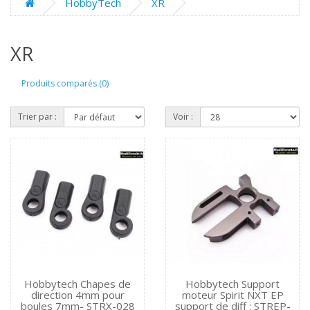
HobbyTech
XR
XR
Produits comparés (0)
Trier par :
Voir :
Hobbytech Chapes de
Hobbytech Support
direction 4mm pour
moteur Spirit NXT EP
boules 7mm- STRX-028
support de diff : STREP-