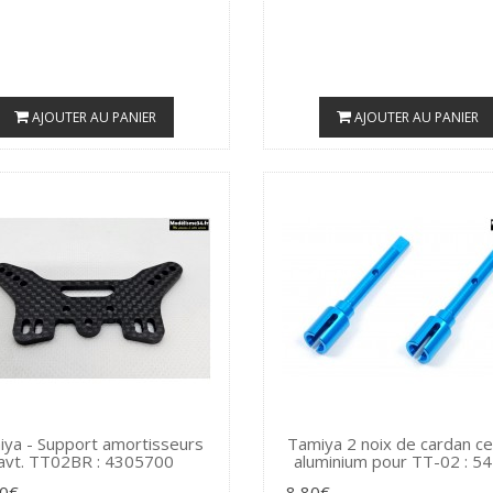
AJOUTER AU PANIER
AJOUTER AU PANIER
ya - Support amortisseurs
Tamiya 2 noix de cardan ce
avt. TT02BR : 4305700
aluminium pour TT-02 : 5
90€
8,80€