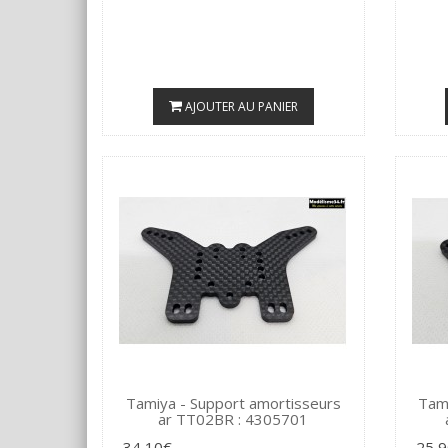
AJOUTER AU PANIER
Tamiya - Support amortisseurs
Tami
ar TT02BR : 4305701
34,10€
25,