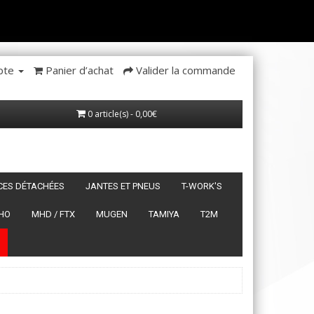
pte
Panier d’achat
Valider la commande
0 article(s) - 0,00€
ÈCES DÉTACHÉES
JANTES ET PNEUS
T-WORK'S
HO
MHD / FTX
MUGEN
TAMIYA
T2M