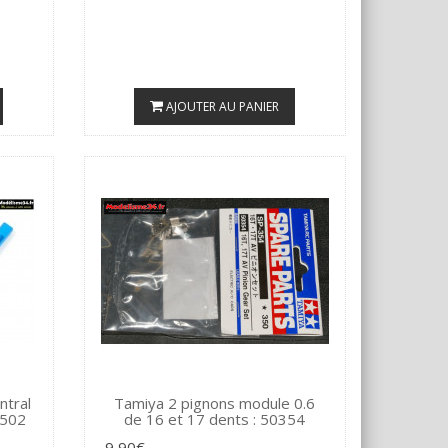
AJOUTER AU PANIER
ntral
Tamiya 2 pignons module 0.6
4502
de 16 et 17 dents : 50354
9,90€