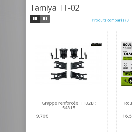
Tamiya TT-02
Produits comparés (0)
Grappe renforcée TT02B :
Rou
54815
9,70€
16,