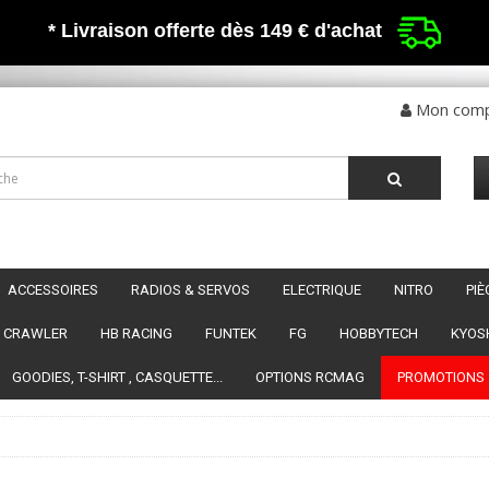
* Livraison offerte dès 149 €
d'achat
Mon com
ACCESSOIRES
RADIOS & SERVOS
ELECTRIQUE
NITRO
PI
CRAWLER
HB RACING
FUNTEK
FG
HOBBYTECH
KYOS
GOODIES, T-SHIRT , CASQUETTE...
OPTIONS RCMAG
PROMOTIONS