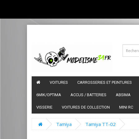
VOITURES
CARROSSERIES ET PEINTURES
6MIK/OPTIMA
ACCUS / BATTERIES
ABSIMA
VISSERIE
VOITURES DE COLLECTION
MINI RC
Tamiya
Tamiya TT-02