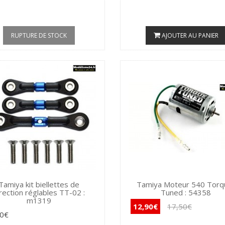
RUPTURE DE STOCK
AJOUTER AU PANIER
Tamiya kit biellettes de
Tamiya Moteur 540 Torq
rection réglables TT-02 :
Tuned : 54358
m1319
12,90€
17,50€
20€