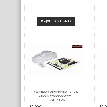
AJOUTER AU PANIER
Carisma Carrosserie GT24
Subaru transparente :
CARI16126
15,90€
12,