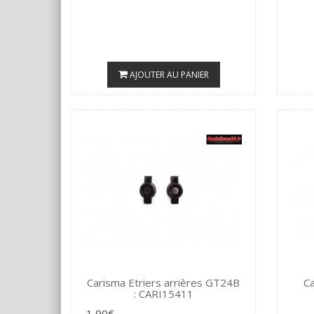
AJOUTER AU PANIER
Carisma Etriers arrières GT24B
Ca
: CARI15411
1,90€