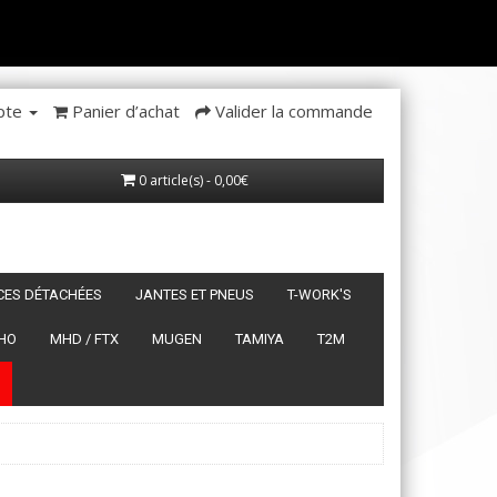
pte
Panier d’achat
Valider la commande
0 article(s) - 0,00€
ÈCES DÉTACHÉES
JANTES ET PNEUS
T-WORK'S
HO
MHD / FTX
MUGEN
TAMIYA
T2M