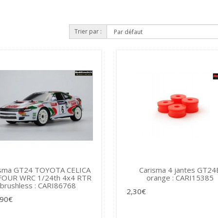
Trier par :
isma GT24 TOYOTA CELICA
Carisma 4 jantes GT24
FOUR WRC 1/24th 4x4 RTR
orange : CARI15385
brushless : CARI86768
2,30€
,90€