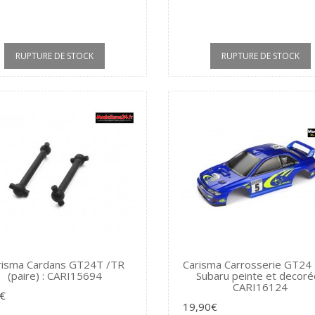
RUPTURE DE STOCK
RUPTURE DE STOCK
risma Cardans GT24T /TR
Carisma Carrosserie GT24
(paire) : CARI15694
Subaru peinte et decorée
CARI16124
€
19,90€