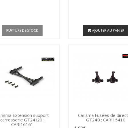
RUPTURE DE STOCK
AJOUTER AU PANIER
risma Extension support
Carisma Fusées de direct
carrosserie GT24 i20 :
GT24B : CARI15410
CARI16161
1,90€