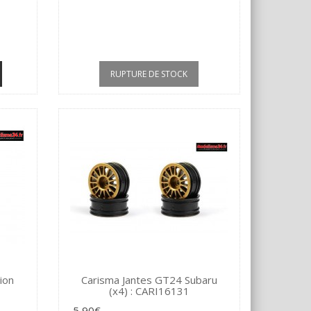
RUPTURE DE STOCK
ion
Carisma Jantes GT24 Subaru
(x4) : CARI16131
5,90€