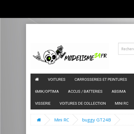
VOITURES
CARROSSERIES ET PEINTURES
6MIK/OPTIMA
ACCUS / BATTERIES
ABSIMA
VISSERIE
VOITURES DE COLLECTION
MINI RC
Mini RC
buggy GT24B