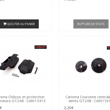
AJOUTER AU PANIER
RUPTURE DE STOCK
isma Châssis et protection
Carisma Couronne central
érieure GT24B : CARI15413
dents GT24B : CARI153
€
2,20€