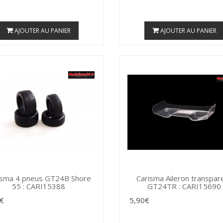
AJOUTER AU PANIER
AJOUTER AU PANIER
isma 4 pneus GT24B Shore
Carisma Aileron transpar
55 : CARI15388
GT24TR : CARI15690
€
5,90€