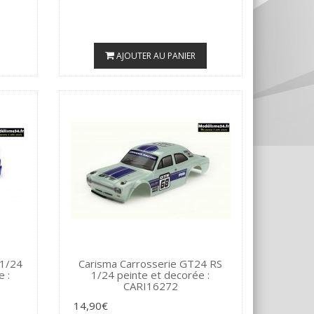
AJOUTER AU PANIER
 1/24
Carisma Carrosserie GT24 RS
 :
1/24 peinte et decorée :
CARI16272
14,90€