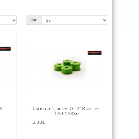
Voir :
B
Carisma 4 jantes GT24B verte :
CARI15386
2,30€