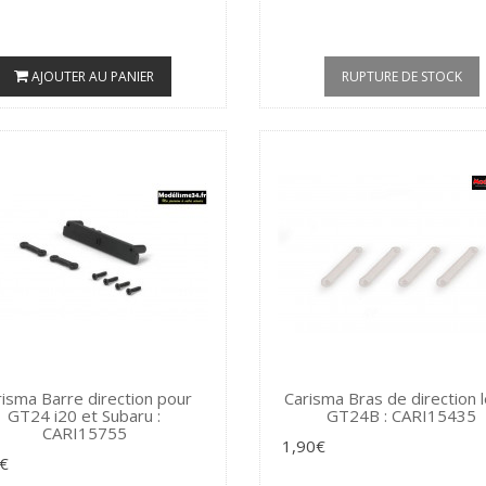
AJOUTER AU PANIER
RUPTURE DE STOCK
isma Barre direction pour
Carisma Bras de direction 
GT24 i20 et Subaru :
GT24B : CARI15435
CARI15755
1,90€
€