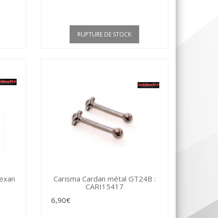
RUPTURE DE STOCK
lexan
Carisma Cardan métal GT24B :
CARI15417
6,90€