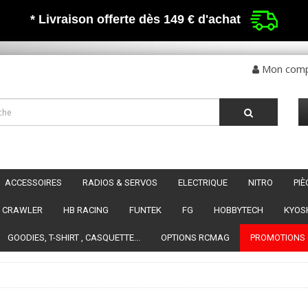
* Livraison offerte dès 149 €
d'achat
Mon com
ACCESSOIRES
RADIOS & SERVOS
ELECTRIQUE
NITRO
PI
CRAWLER
HB RACING
FUNTEK
FG
HOBBYTECH
KYOS
GOODIES, T-SHIRT , CASQUETTE...
OPTIONS RCMAG
PROMOTIONS