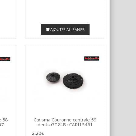
AJOUTER AU PANIER
e 58
Carisma Couronne centrale 59
97
dents GT24B : CARI15451
2,20€