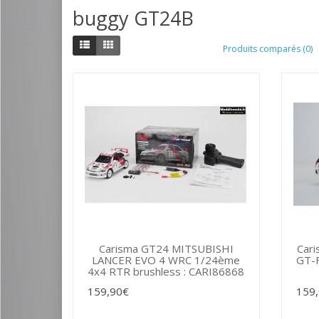
buggy GT24B
Produits comparés (0)
Carisma GT24 MITSUBISHI
Car
LANCER EVO 4 WRC 1/24ème
GT-
4x4 RTR brushless : CARI86868
159,90€
159