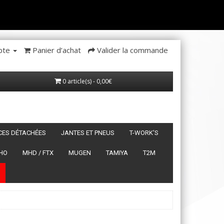
pte
Panier d’achat
Valider la commande
0 article(s) - 0,00€
ÈCES DÉTACHÉES
JANTES ET PNEUS
T-WORK'S
HO
MHD / FTX
MUGEN
TAMIYA
T2M