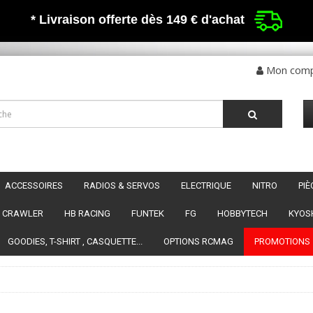
* Livraison offerte dès 149 €
d'achat
Mon com
ACCESSOIRES
RADIOS & SERVOS
ELECTRIQUE
NITRO
PI
CRAWLER
HB RACING
FUNTEK
FG
HOBBYTECH
KYOS
GOODIES, T-SHIRT , CASQUETTE...
OPTIONS RCMAG
PROMOTIONS