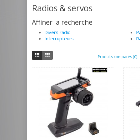
Radios & servos
Affiner la recherche
Divers radio
P
Interrupteurs
R
Produits comparés (0)