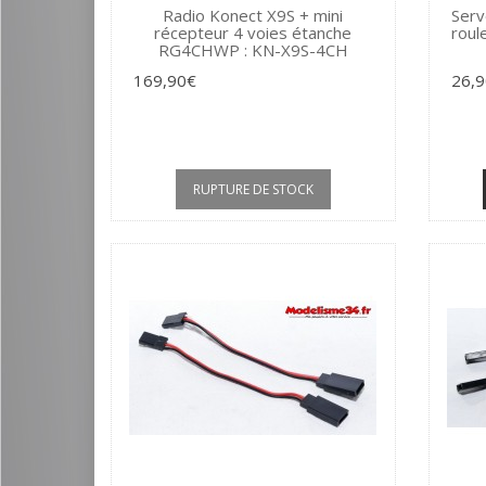
Radio Konect X9S + mini
Serv
récepteur 4 voies étanche
roul
RG4CHWP : KN-X9S-4CH
169,90€
26,
RUPTURE DE STOCK