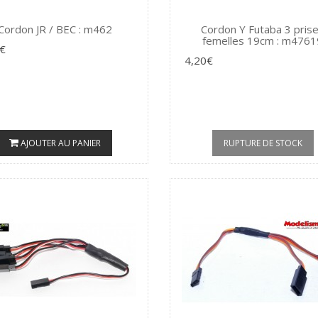
Cordon JR / BEC : m462
Cordon Y Futaba 3 pris
femelles 19cm : m4761
€
4,20€
AJOUTER AU PANIER
RUPTURE DE STOCK