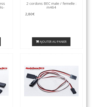
less
2 cordons BEC male / femelle :
9s-
m464
2,80€
AJOUTER AU PANIER