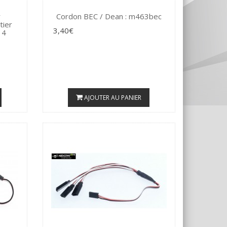
r
Cordon BEC / Dean : m463bec
tier
3,40€
14
AJOUTER AU PANIER