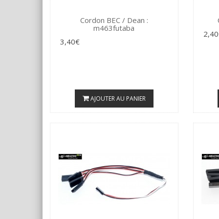
Cordon BEC / Dean :
m463futaba
2,40
3,40€
AJOUTER AU PANIER