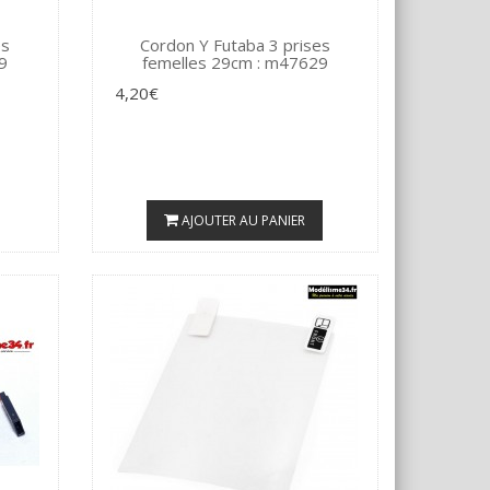
es
Cordon Y Futaba 3 prises
9
femelles 29cm : m47629
4,20€
AJOUTER AU PANIER