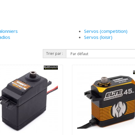
alonniers
Servos (competition)
adios
Servos (loisir)
Trier par :