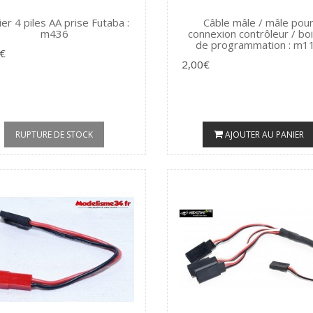
ier 4 piles AA prise Futaba :
Câble mâle / mâle pou
m436
connexion contrôleur / boi
de programmation : m1
€
2,00€
RUPTURE DE STOCK
AJOUTER AU PANIER