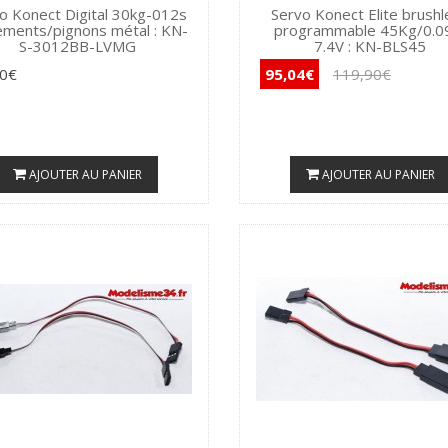
o Konect Digital 30kg-012s
Servo Konect Elite brush
ements/pignons métal : KN-
programmable 45Kg/0.0
S-3012BB-LVMG
7.4V : KN-BLS45
90€
95,04€
119,90€
AJOUTER AU PANIER
AJOUTER AU PANIER