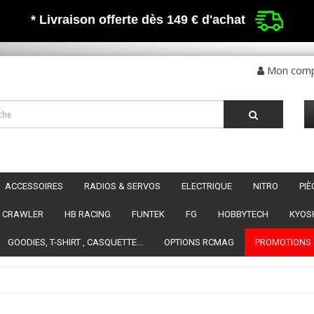
* Livraison offerte dès 149 €
d'achat
Mon com
ACCESSOIRES
RADIOS & SERVOS
ELECTRIQUE
NITRO
PI
CRAWLER
HB RACING
FUNTEK
FG
HOBBYTECH
KYOS
GOODIES, T-SHIRT , CASQUETTE...
OPTIONS RCMAG
PROMOTIONS