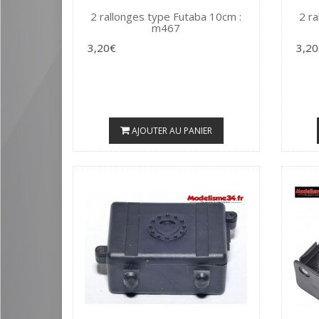
2 rallonges type Futaba 10cm :
2 r
m467
3,20€
3,20
AJOUTER AU PANIER