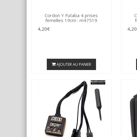
Cordon Y Futaba 4 prises
C
femelles 19cm : m47519
4,20€
4,20
AJOUTER AU PANIER