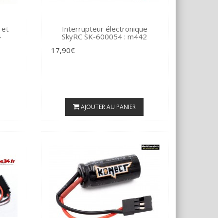
 et
Interrupteur électronique
4
SkyRC SK-600054 : m442
17,90€
AJOUTER AU PANIER