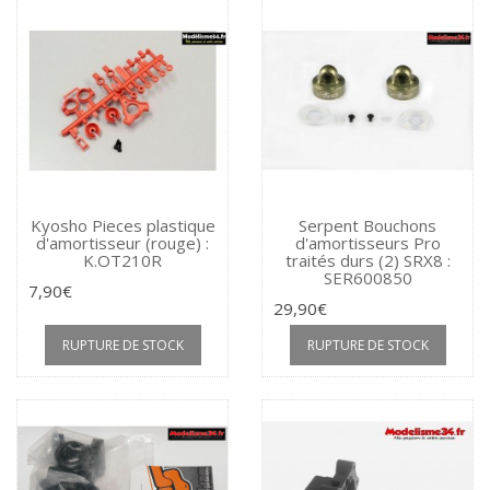
Kyosho Pieces plastique
Serpent Bouchons
d'amortisseur (rouge) :
d'amortisseurs Pro
K.OT210R
traités durs (2) SRX8 :
SER600850
7,90€
29,90€
RUPTURE DE STOCK
RUPTURE DE STOCK