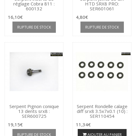
réglage Cobra 811 :
HTD SRX8 PRO:
600132
SER601061
16,10€
4,80€
RUPTURE DE STOCK
RUPTURE DE STOCK
Serpent Pignon conique
Serpent Rondelle calage
13 dents srx8 :
diff srx8 3.5x7x0.1 (10) :
SER600725
SER110454
19,15€
11,34€
RUPTURE DE STOCK
AJOUTER AU PANIER