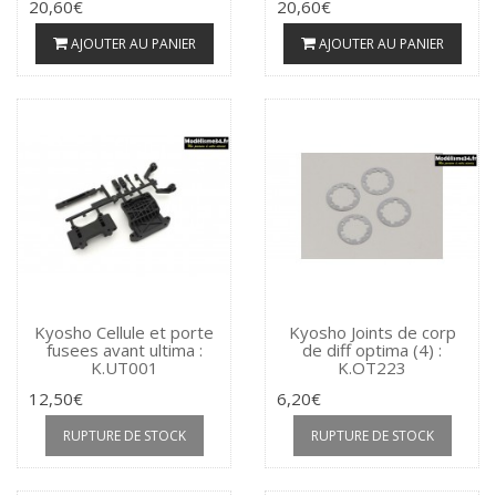
20,60€
20,60€
AJOUTER AU PANIER
AJOUTER AU PANIER
Kyosho Cellule et porte
Kyosho Joints de corp
fusees avant ultima :
de diff optima (4) :
K.UT001
K.OT223
12,50€
6,20€
RUPTURE DE STOCK
RUPTURE DE STOCK