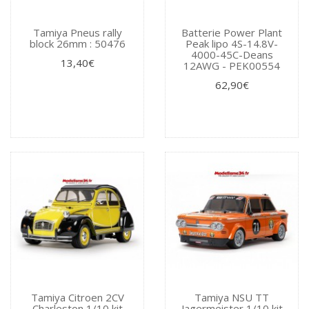
Tamiya Pneus rally
Batterie Power Plant
block 26mm : 50476
Peak lipo 4S-14.8V-
4000-45C-Deans
13,40€
12AWG - PEK00554
62,90€
Tamiya Citroen 2CV
Tamiya NSU TT
Charleston 1/10 kit
Jagermeister 1/10 kit