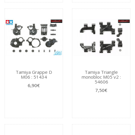
Tamiya Grappe D
Tamiya Triangle
M06 : 51434
monobloc M05 v2 :
54606
6,90€
7,50€