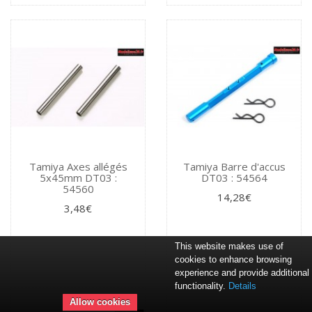
Tamiya Axes allégés
Tamiya Barre d'accus
5x45mm DT03 :
DT03 : 54564
54560
14,28€
3,48€
This website makes use of
cookies to enhance browsing
experience and provide additional
functionality.
Details
Allow cookies