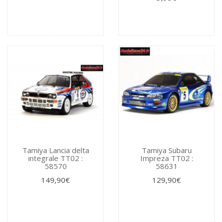
Tamiya Lancia delta
Tamiya Subaru
integrale TT02 :
Impreza TT02 :
58570
58631
149,90€
129,90€