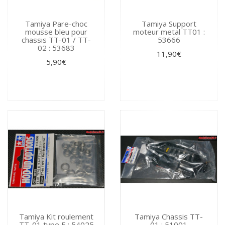
Tamiya Pare-choc
Tamiya Support
mousse bleu pour
moteur metal TT01 :
chassis TT-01 / TT-
53666
02 : 53683
11,90€
5,90€
Tamiya Kit roulement
Tamiya Chassis TT-
TT-01 type E : 54025
01 : 51001