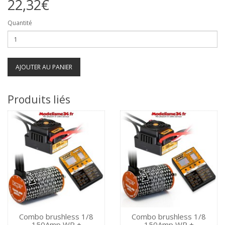
22,32€
Quantité
AJOUTER AU PANIER
Produits liés
Combo brushless 1/8
Combo brushless 1/8
150Amp WP +
150Amp WP +