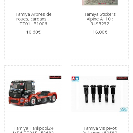
Tamiya Arbres de
Tamiya Stickers
roues, cardans ...
Alpine A110 :
TT01 : 51006
9495232
10,60€
18,00€
Tamiya Tankpool24
Tamiya Vis pivot
MP4 TT01E : 58683
3x14mm : 50582