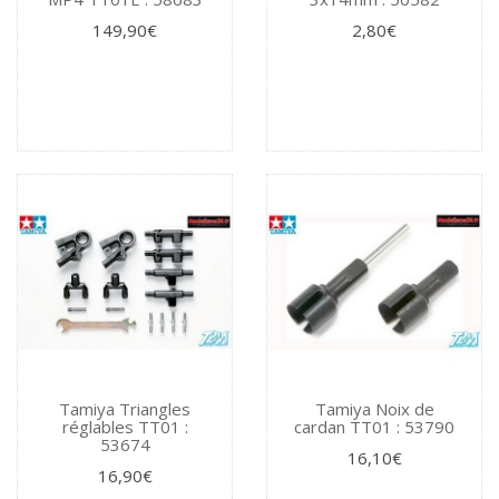
149,90€
2,80€
Tamiya Triangles
Tamiya Noix de
réglables TT01 :
cardan TT01 : 53790
53674
16,10€
16,90€