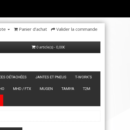
pte
Panier d’achat
Valider la commande
0 article(s) - 0,00€
ÈCES DÉTACHÉES
JANTES ET PNEUS
T-WORK'S
HO
MHD / FTX
MUGEN
TAMIYA
T2M