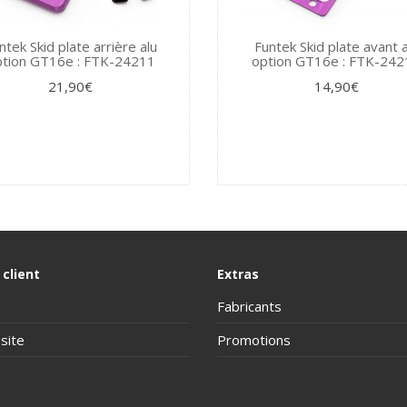
ntek Skid plate arrière alu
Funtek Skid plate avant a
ption GT16e : FTK-24211
option GT16e : FTK-242
21,90€
14,90€
 client
Extras
Fabricants
site
Promotions