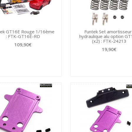
tek GT16E Rouge 1/16ème
Funtek Set amortisseur
: FTK-GT16E-RD
hydraulique alu option G
(x2) : FTK-24213
109,90€
19,90€