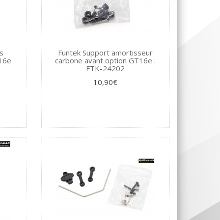
s
Funtek Support amortisseur
T16e
carbone avant option GT16e :
FTK-24202
10,90€