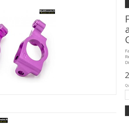
F
R
Di
2
Qu