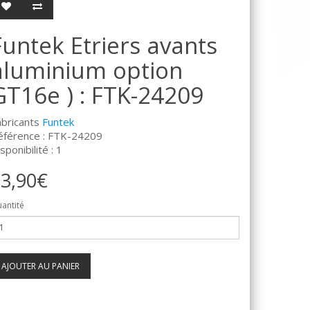
Funtek Etriers avants
aluminium option
GT16e ) : FTK-24209
abricants
Funtek
éférence : FTK-24209
sponibilité : 1
3,90€
antité
AJOUTER AU PANIER