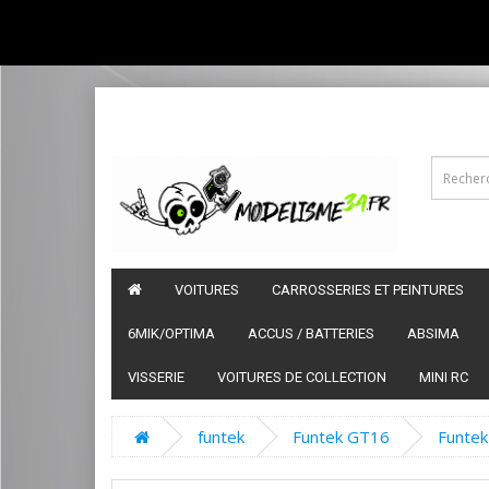
VOITURES
CARROSSERIES ET PEINTURES
6MIK/OPTIMA
ACCUS / BATTERIES
ABSIMA
VISSERIE
VOITURES DE COLLECTION
MINI RC
funtek
Funtek GT16
Funtek