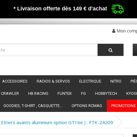
* Livraison offerte dès 149 €
d'achat
Mon com
ACCESSOIRES
RADIOS & SERVOS
ELECTRIQUE
NITRO
PI
CRAWLER
HB RACING
FUNTEK
FG
HOBBYTECH
KYOS
GOODIES, T-SHIRT , CASQUETTE...
OPTIONS RCMAG
PROMOTIONS
 Etriers avants aluminium option GT16e ) : FTK-24209