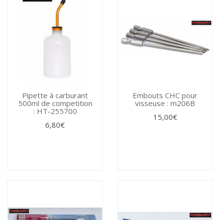
Pipette à carburant
Embouts CHC pour
500ml de competition
visseuse : m206B
: HT-255700
15,00€
6,80€