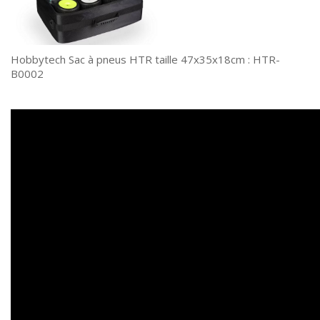
Hobbytech Sac à pneus HTR taille 47x35x18cm : HTR-
B0002