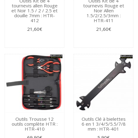
Outils Kit de 4
Outils Kit de 4
tournevis allen Rouge
tournevis Rouge et
et Noir 1.5 / 2 / 2.5 et
Noir Allen
douille 7mm : HTR-
1.5/2/2.5/3mm :
412
HTR-411
21,60€
21,60€
Outils Trousse 12
Outils Clé à bielettes
outils complète HTR :
6 en 1 3/4/5/5.5/7/8
HTR-410
mm : HTR-401
69,90€
5,90€