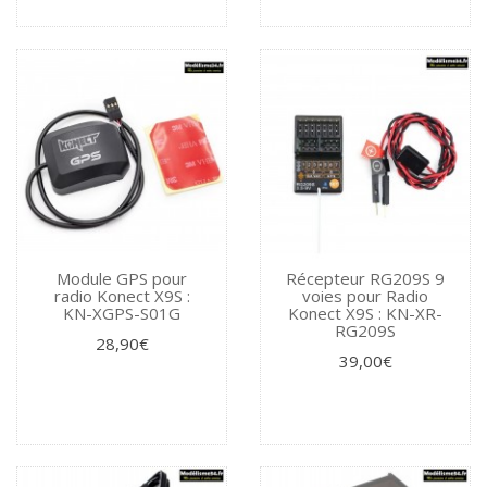
Module GPS pour
Récepteur RG209S 9
radio Konect X9S :
voies pour Radio
KN-XGPS-S01G
Konect X9S : KN-XR-
RG209S
28,90€
39,00€