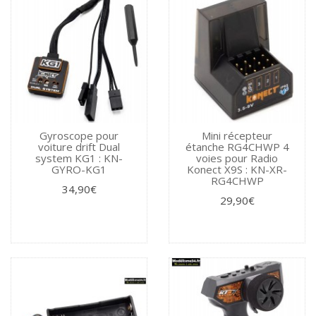
Gyroscope pour
Mini récepteur
voiture drift Dual
étanche RG4CHWP 4
system KG1 : KN-
voies pour Radio
GYRO-KG1
Konect X9S : KN-XR-
RG4CHWP
34,90€
29,90€