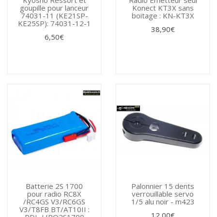
Kyosho Ressort et
Radio Emetteur seul
goupille pour lanceur
Konect KT3X sans
74031-11 (KE21SP-
boitage : KN-KT3X
KE25SP): 74031-12-1
38,90€
6,50€
Batterie 2S 1700
Palonnier 15 dents
pour radio RC8X
verrouillable servo
/RC4GS V3/RC6GS
1/5 alu noir - m423
V3/T8FB BT/AT10II :
12,00€