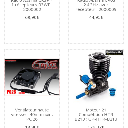
Radio Absima CR3P +
Radio Absima CR6S
1 récepteurs R3WP :
2.4GHz avec
2000002
récepteur : 2000009
69,90€
44,95€
Ventilateur haute
Moteur 21
vitesse - 40mm noir :
Compétition HTR
PO26
B213 : GP-HTR-B213
18,90€
179,32€