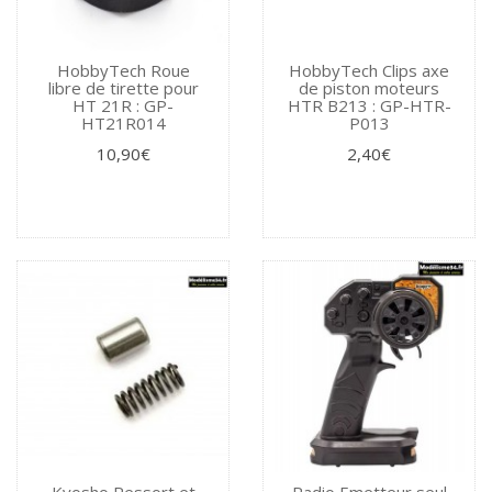
HobbyTech Roue
HobbyTech Clips axe
libre de tirette pour
de piston moteurs
HT 21R : GP-
HTR B213 : GP-HTR-
HT21R014
P013
10,90€
2,40€