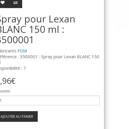
Spray pour Lexan
BLANC 150 ml :
3500001
abricants
FDM
éférence : 3500001 : Spray pour Lexan BLANC 150
l
sponibilité : 7
,96€
antité
AJOUTER AU PANIER