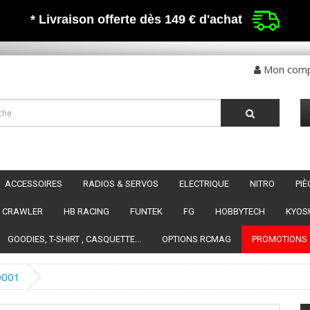
* Livraison offerte dès 149 €
d'achat
Mon com
ACCESSOIRES
RADIOS & SERVOS
ELECTRIQUE
NITRO
PI
CRAWLER
HB RACING
FUNTEK
FG
HOBBYTECH
KYOS
GOODIES, T-SHIRT , CASQUETTE...
OPTIONS RCMAG
PROMOTIONS
0001