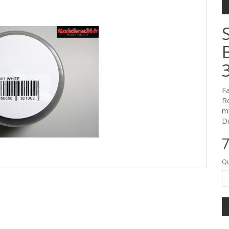
F
R
m
Di
7
Qu