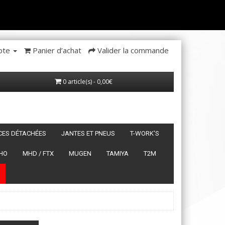
pte
Panier d’achat
Valider la commande
0 article(s) - 0,00€
ÈCES DÉTACHÉES
JANTES ET PNEUS
T-WORK'S
HO
MHD / FTX
MUGEN
TAMIYA
T2M