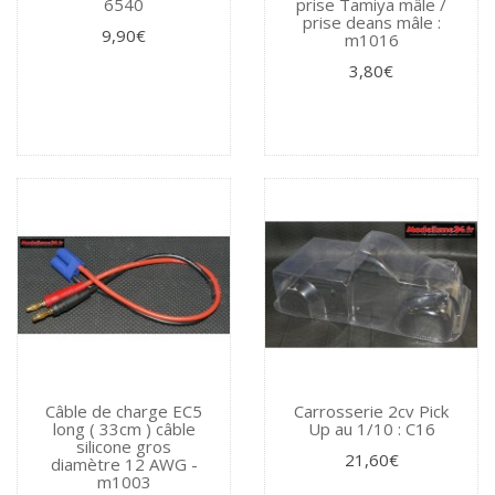
6540
prise Tamiya mâle /
prise deans mâle :
9,90€
m1016
3,80€
Câble de charge EC5
Carrosserie 2cv Pick
long ( 33cm ) câble
Up au 1/10 : C16
silicone gros
21,60€
diamètre 12 AWG -
m1003