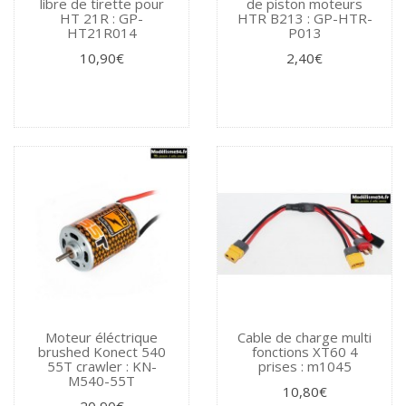
libre de tirette pour
de piston moteurs
HT 21R : GP-
HTR B213 : GP-HTR-
HT21R014
P013
10,90€
2,40€
Moteur éléctrique
Cable de charge multi
brushed Konect 540
fonctions XT60 4
55T crawler : KN-
prises : m1045
M540-55T
10,80€