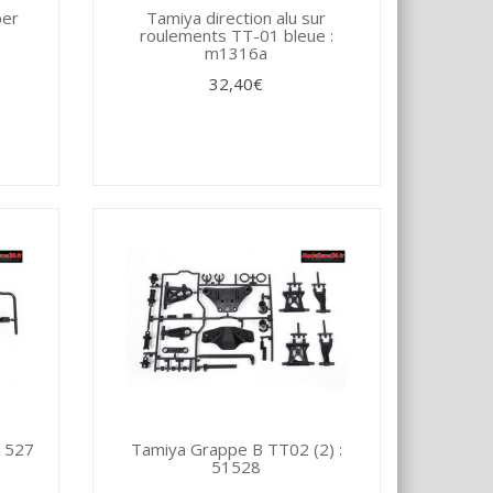
per
Tamiya direction alu sur
roulements TT-01 bleue :
m1316a
32,40€
1527
Tamiya Grappe B TT02 (2) :
51528