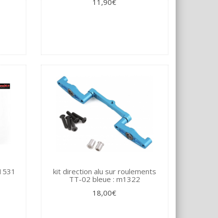
11,90€
51531
kit direction alu sur roulements
TT-02 bleue : m1322
18,00€