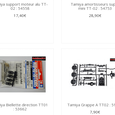
ya support moteur alu TT-
Tamiya amortisseurs su
02 : 54558
mini TT-02 : 54753
17,40€
28,90€
ya Biellette direction TT01
Tamiya Grappe A TT02 : 5
: 53662
7,90€