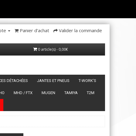
pte
Panier d’achat
Valider la commande
0 article(s) - 0,00€
ÈCES DÉTACHÉES
JANTES ET PNEUS
T-WORK'S
HO
MHD / FTX
MUGEN
TAMIYA
T2M