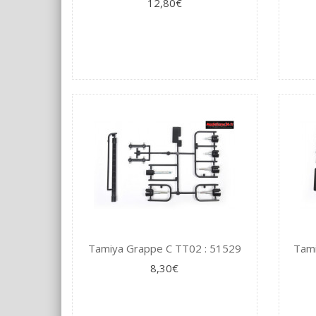
12,80€
Tamiya Grappe C TT02 : 51529
Tami
8,30€