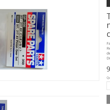
F
R
d
Di
9
Qu