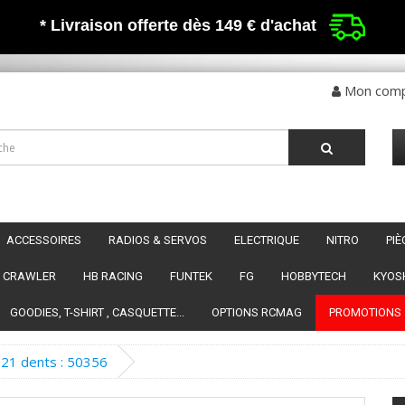
* Livraison offerte dès 149 €
d'achat
Mon com
ACCESSOIRES
RADIOS & SERVOS
ELECTRIQUE
NITRO
PI
CRAWLER
HB RACING
FUNTEK
FG
HOBBYTECH
KYOS
GOODIES, T-SHIRT , CASQUETTE...
OPTIONS RCMAG
PROMOTIONS
 21 dents : 50356