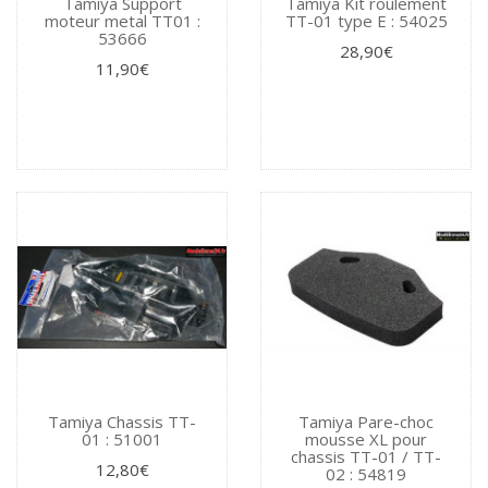
Tamiya Support
Tamiya Kit roulement
moteur metal TT01 :
TT-01 type E : 54025
53666
28,90€
11,90€
Tamiya Chassis TT-
Tamiya Pare-choc
01 : 51001
mousse XL pour
chassis TT-01 / TT-
12,80€
02 : 54819