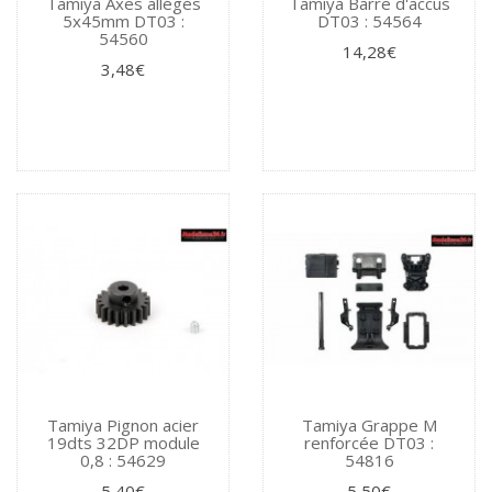
Tamiya Axes allégés
Tamiya Barre d'accus
5x45mm DT03 :
DT03 : 54564
54560
14,28€
3,48€
Tamiya Pignon acier
Tamiya Grappe M
19dts 32DP module
renforcée DT03 :
0,8 : 54629
54816
5,40€
5,50€