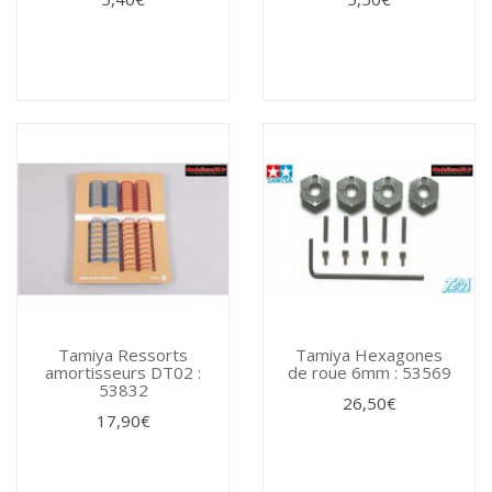
Tamiya Ressorts
Tamiya Hexagones
amortisseurs DT02 :
de roue 6mm : 53569
53832
26,50€
17,90€