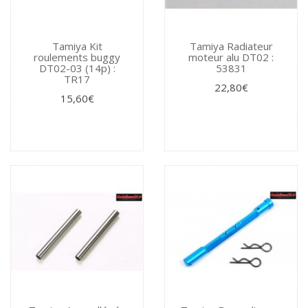
Tamiya Kit
Tamiya Radiateur
roulements buggy
moteur alu DT02 :
DT02-03 (14p) :
53831
TR17
22,80€
15,60€