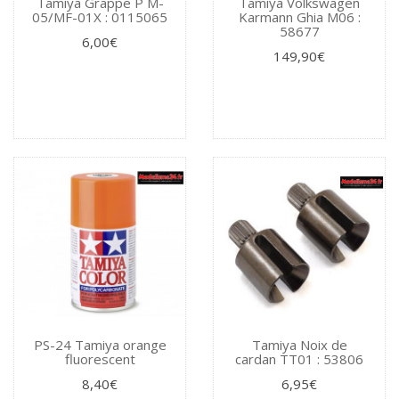
Tamiya Grappe P M-
Tamiya Volkswagen
05/MF-01X : 0115065
Karmann Ghia M06 :
58677
6,00€
149,90€
PS-24 Tamiya orange
Tamiya Noix de
fluorescent
cardan TT01 : 53806
8,40€
6,95€