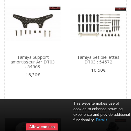
Tamiya Support
Tamiya Set biellettes
amortisseur Arr DT03
DT03 : 54572
: 54563
16,50€
16,30€
This website makes use of
cookies to enhance browsing
experience and provide additional
functionality.
Details
Allow cookies