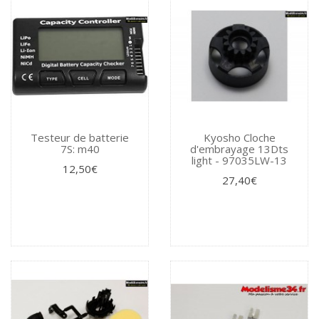
Testeur de batterie
Kyosho Cloche
7S: m40
d'embrayage 13Dts
light - 97035LW-13
12,50€
27,40€