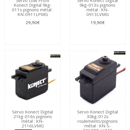
Servo Low Profil
Servo Konect Digital
Konect Digital 9kg-
9kg-013s pignons
011s pignons métal :
métal : KN-
KN-0911LPMG
0913LVMG
29,90€
19,90€
Servo Konect Digital
Servo Konect Digital
21kg-016s pignons
30kg-012s
métal : KN-
roulements/pignons
2116LVMG
métal : KN-S-