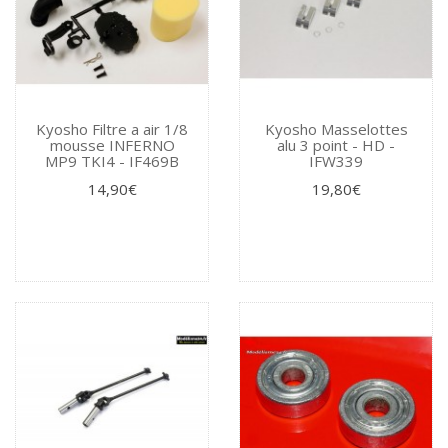
Kyosho Filtre a air 1/8
Kyosho Masselottes
mousse INFERNO
alu 3 point - HD -
MP9 TKI4 - IF469B
IFW339
14,90€
19,80€