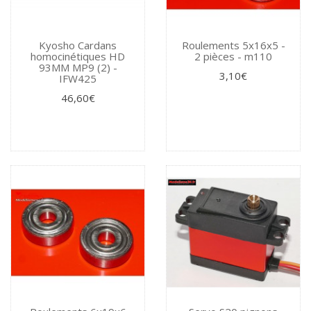
Kyosho Cardans
Roulements 5x16x5 -
homocinétiques HD
2 pièces - m110
93MM MP9 (2) -
3,10€
IFW425
46,60€