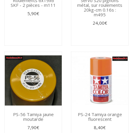
Roulements 6x19x6
Servo S20 pignons
SKF - 2 pièces - m111
métal, sur roulements
20kg-cm 0.16s :
5,90€
m495
24,00€
PS-56 Tamiya jaune
PS-24 Tamiya orange
moutarde
fluorescent
7,90€
8,40€