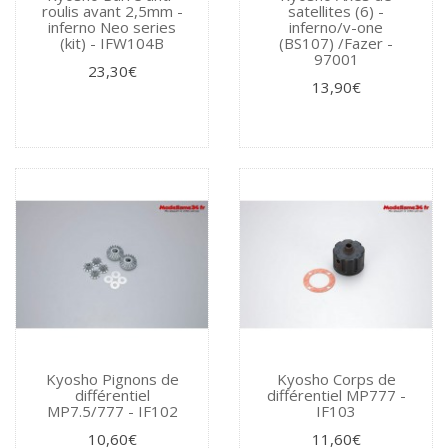
roulis avant 2,5mm -
satellites (6) -
inferno Neo series
inferno/v-one
(kit) - IFW104B
(BS107) /Fazer -
97001
23,30€
13,90€
Kyosho Pignons de
Kyosho Corps de
différentiel
différentiel MP777 -
MP7.5/777 - IF102
IF103
10,60€
11,60€