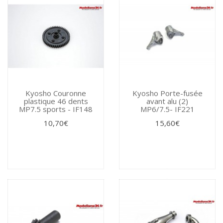
Kyosho Couronne
Kyosho Porte-fusée
plastique 46 dents
avant alu (2)
MP7.5 sports - IF148
MP6/7.5- IF221
10,70€
15,60€