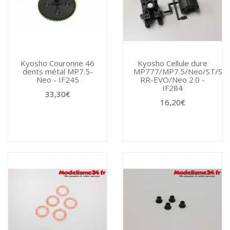
Kyosho Couronne 46
Kyosho Cellule dure
dents métal MP7.5-
MP777/MP7.5/Neo/ST/ST
Neo - IF245
RR-EVO/Neo 2.0 -
IF284
33,30€
16,20€