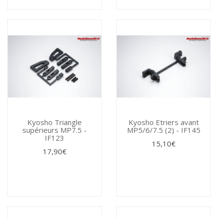
Kyosho Triangle
Kyosho Etriers avant
supérieurs MP7.5 -
MP5/6/7.5 (2) - IF145
IF123
15,10€
17,90€