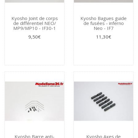
Kyosho Joint de corps
Kyosho Bagues guide
de différentiel NEO/
de fusées - inferno
MP9/MP10 - IF30-1
Neo - IF7
9,50€
11,30€
Kyosho Barre anti-
Kyosho Axes de