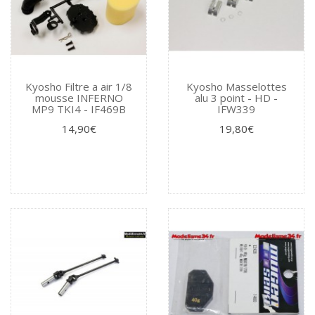
Kyosho Filtre a air 1/8
Kyosho Masselottes
mousse INFERNO
alu 3 point - HD -
MP9 TKI4 - IF469B
IFW339
14,90€
19,80€