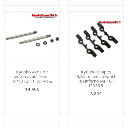
Kyosho Axes de
Kyosho Chapes
piston avant Neo -
6,8mm avec déport
MP10 (2) : IFW140-2
(8) inferno MP10 :
IS053B
14,40€
8,80€