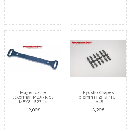
Mugen barre
Kyosho Chapes
ackerman MBX7R et
5,8mm (12) MP10 :
MBX8 : E2314
LA43
12,00€
8,20€