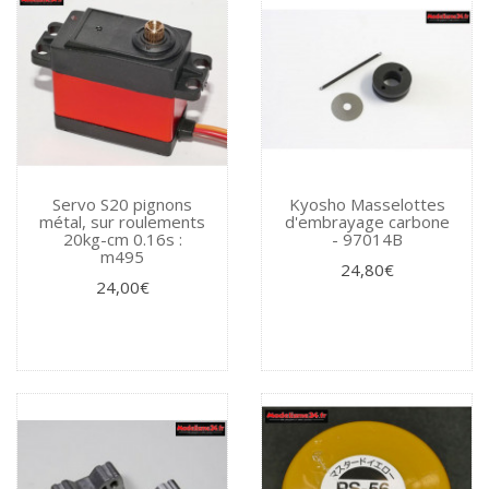
Servo S20 pignons
Kyosho Masselottes
métal, sur roulements
d'embrayage carbone
20kg-cm 0.16s :
- 97014B
m495
24,80€
24,00€