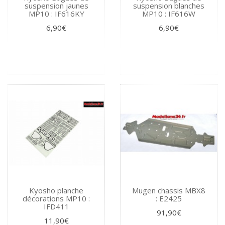
suspension jaunes
suspension blanches
MP10 : IF616KY
MP10 : IF616W
6,90€
6,90€
Kyosho planche
Mugen chassis MBX8
décorations MP10 :
: E2425
IFD411
91,90€
11,90€