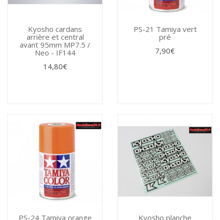
Kyosho cardans
PS-21 Tamiya vert
arrière et central
pré
avant 95mm MP7.5 /
7,90€
Neo - IF144
14,80€
PS-24 Tamiya orange
Kyosho planche