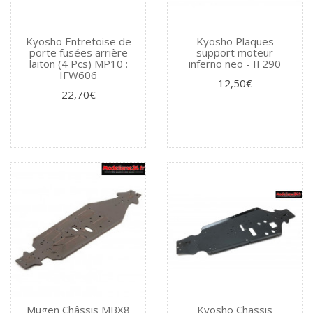
Kyosho Entretoise de
Kyosho Plaques
porte fusées arrière
support moteur
laiton (4 Pcs) MP10 :
inferno neo - IF290
IFW606
12,50€
22,70€
Mugen Châssis MBX8
Kyosho Chassis