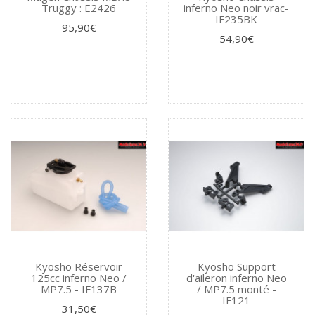
Truggy : E2426
inferno Neo noir vrac-
IF235BK
95,90€
54,90€
Kyosho Réservoir
Kyosho Support
125cc inferno Neo /
d'aileron inferno Neo
MP7.5 - IF137B
/ MP7.5 monté -
IF121
31,50€