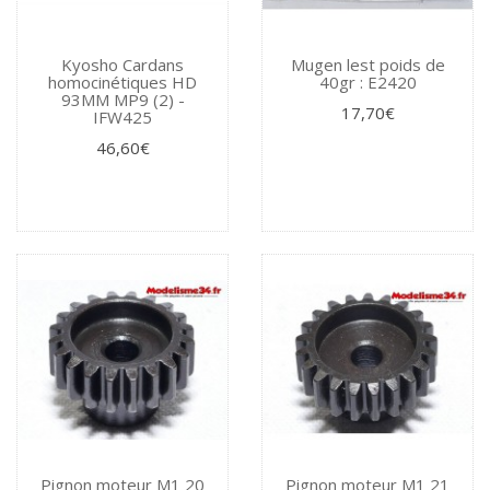
Kyosho Cardans
Mugen lest poids de
homocinétiques HD
40gr : E2420
93MM MP9 (2) -
17,70€
IFW425
46,60€
Pignon moteur M1 20
Pignon moteur M1 21