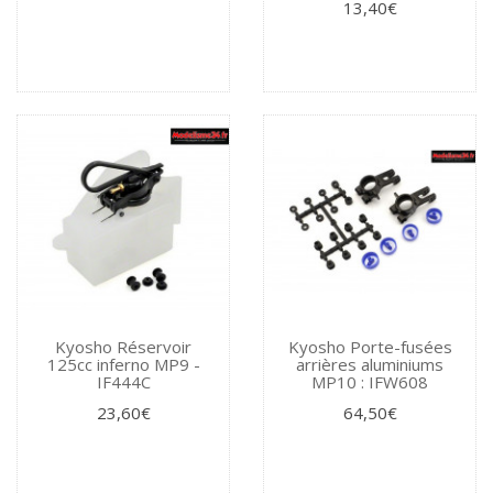
13,40€
Kyosho Réservoir
Kyosho Porte-fusées
125cc inferno MP9 -
arrières aluminiums
IF444C
MP10 : IFW608
23,60€
64,50€