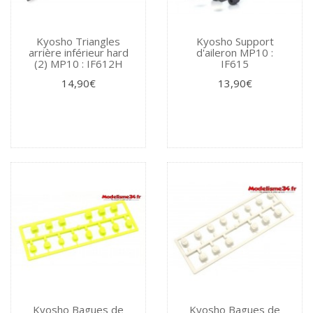
Kyosho Triangles
Kyosho Support
arrière inférieur hard
d'aileron MP10 :
(2) MP10 : IF612H
IF615
14,90€
13,90€
Kyosho Bagues de
Kyosho Bagues de