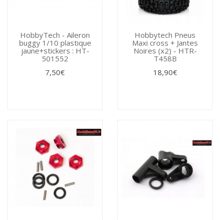
HobbyTech - Aileron
Hobbytech Pneus
buggy 1/10 plastique
Maxi cross + Jantes
jaune+stickers : HT-
Noires (x2) - HTR-
501552
T458B
7,50€
18,90€