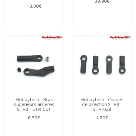
39,90€
18,90€
Hobbytech - Bras
Hobbytech - Chapes
superieurs arrieres
de direction STR8 -
STR8 - STR-061
STR-028
6,50€
4,30€