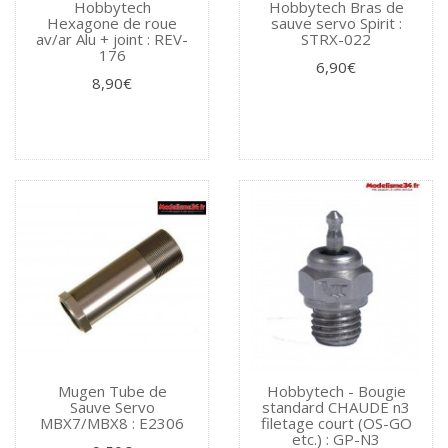
Hobbytech
Hobbytech Bras de
Hexagone de roue
sauve servo Spirit :
av/ar Alu + joint : REV-
STRX-022
176
6,90€
8,90€
Mugen Tube de
Hobbytech - Bougie
Sauve Servo
standard CHAUDE n3
MBX7/MBX8 : E2306
filetage court (OS-GO
etc.) : GP-N3