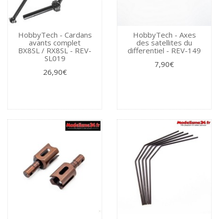
HobbyTech - Cardans
HobbyTech - Axes
avants complet
des satellites du
BX8SL / RX8SL - REV-
differentiel - REV-149
SL019
7,90€
26,90€