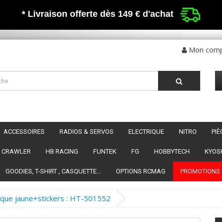
* Livraison offerte dès 149 €
d'achat
Mon com
ACCESSOIRES
RADIOS & SERVOS
ELECTRIQUE
NITRO
PI
CRAWLER
HB RACING
FUNTEK
FG
HOBBYTECH
KYOS
GOODIES, T-SHIRT , CASQUETTE...
OPTIONS RCMAG
PROMOTIONS
ique jaune+stickers : HT-501552