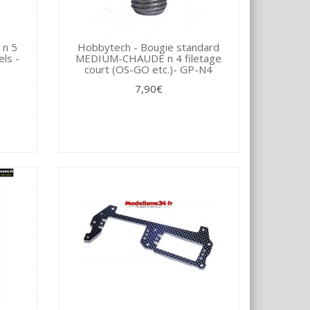
 n 5
Hobbytech - Bougie standard
ls -
MEDIUM-CHAUDE n 4 filetage
court (OS-GO etc.)- GP-N4
7,90€