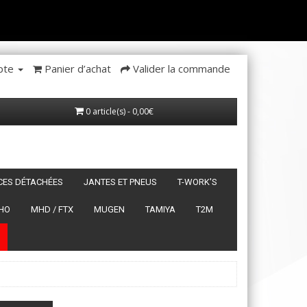
pte
Panier d’achat
Valider la commande
0 article(s) - 0,00€
ÈCES DÉTACHÉES
JANTES ET PNEUS
T-WORK'S
HO
MHD / FTX
MUGEN
TAMIYA
T2M