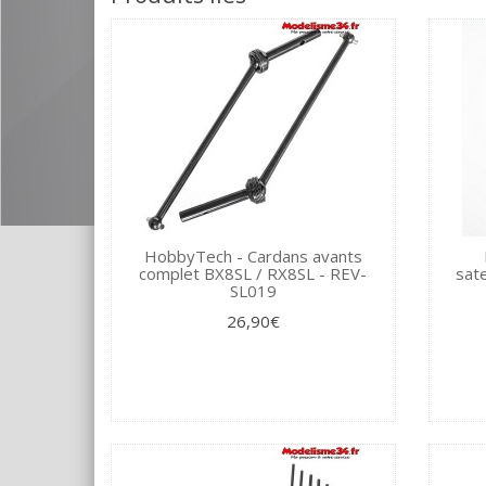
HobbyTech - Cardans avants
complet BX8SL / RX8SL - REV-
sate
SL019
26,90€