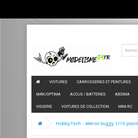
VOITURES
CARROSSERIES ET PEINTURES
6MIK/OPTIMA
ACCUS / BATTERIES
ABSIMA
VISSERIE
VOITURES DE COLLECTION
MINI RC
HobbyTech - Aileron buggy 1/10 plast