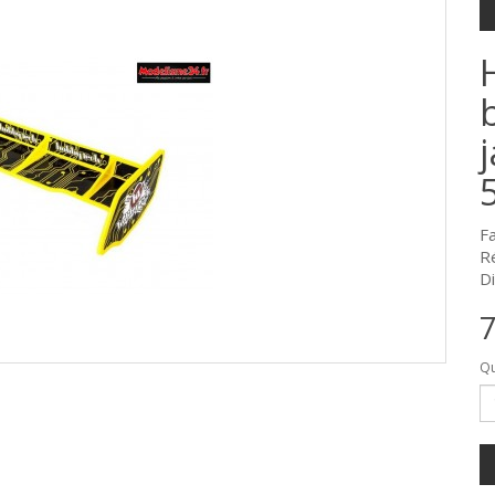
F
R
Di
7
Qu