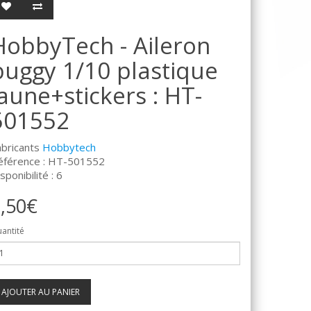
HobbyTech - Aileron
buggy 1/10 plastique
jaune+stickers : HT-
501552
abricants
Hobbytech
éférence : HT-501552
sponibilité : 6
,50€
antité
AJOUTER AU PANIER