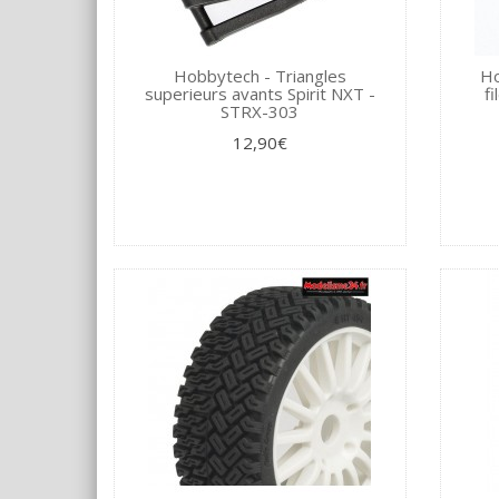
Hobbytech - Triangles
Ho
superieurs avants Spirit NXT -
f
STRX-303
12,90€