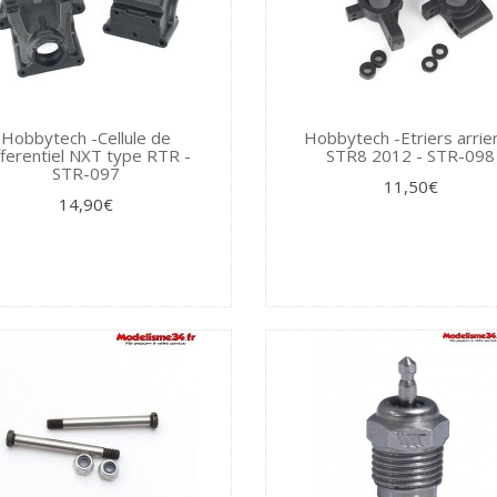
Hobbytech -Cellule de
Hobbytech -Etriers arrie
fferentiel NXT type RTR -
STR8 2012 - STR-098
STR-097
11,50€
14,90€