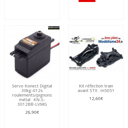
Servo Konect Digital
Kit réfection train
30kg-012s
avant STX : m5051
roulements/pignons
12,60€
métal : KN-S-
3012BB-LVMG
26,90€