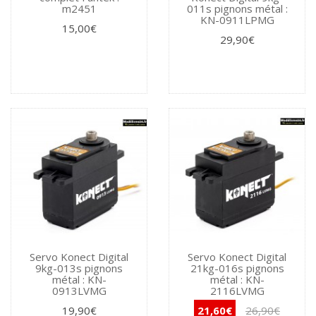
m2451
011s pignons métal :
KN-0911LPMG
15,00€
29,90€
Servo Konect Digital
Servo Konect Digital
9kg-013s pignons
21kg-016s pignons
métal : KN-
métal : KN-
0913LVMG
2116LVMG
19,90€
21,60€
26,90€