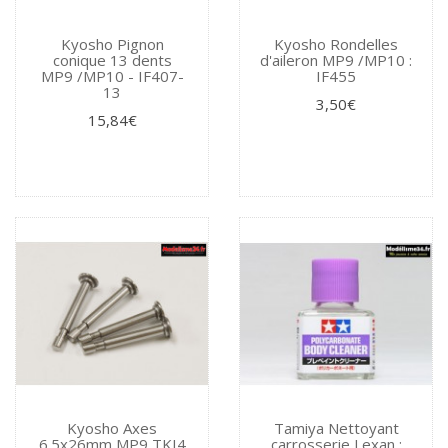
Kyosho Pignon
Kyosho Rondelles
conique 13 dents
d'aileron MP9 /MP10 :
MP9 /MP10 - IF407-
IF455
13
3,50€
15,84€
Kyosho Axes
Tamiya Nettoyant
6.5x26mm MP9 TKI4
carrosserie Lexan :