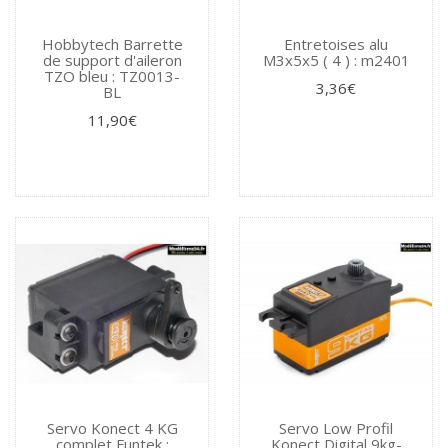
Hobbytech Barrette
Entretoises alu
de support d'aileron
M3x5x5 ( 4 ) : m2401
TZO bleu : TZ0013-
3,36€
BL
11,90€
Servo Konect 4 KG
Servo Low Profil
complet Funtek :
Konect Digital 9kg-