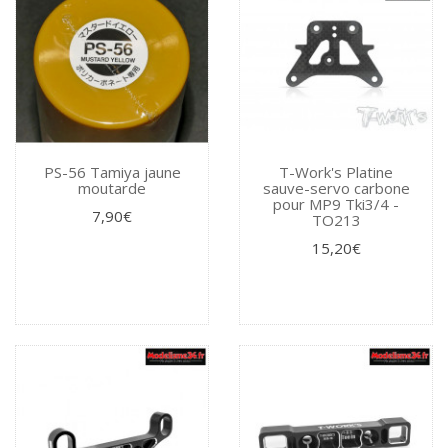
PS-56 Tamiya jaune
T-Work's Platine
moutarde
sauve-servo carbone
pour MP9 Tki3/4 -
7,90€
TO213
15,20€