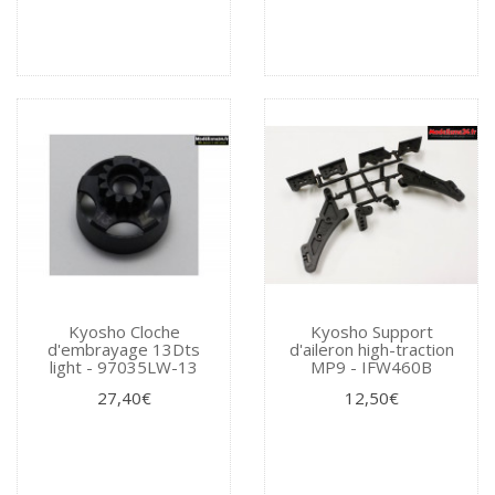
Kyosho Cloche
Kyosho Support
d'embrayage 13Dts
d'aileron high-traction
light - 97035LW-13
MP9 - IFW460B
27,40€
12,50€