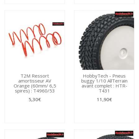
T2M Ressort
HobbyTech - Pneus
amortisseur AV
buggy 1/10 AllTerrain
Orange (60mm/ 6,5
avant complet : HTR-
spires) : T4960/53
T431
5,30€
11,90€