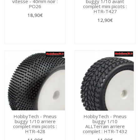
vitesse - 40mm noir :
buggy 1/10 avant
PO26
complet mini picots :
HTR-T427
18,90€
12,90€
HobbyTech - Pneus
HobbyTech - Pneus
buggy 1/10 arriere
buggy 1/10
complet mini picots :
ALLTerrain arriere
HTR-428
complet : HTR-T432
11,90€
11,90€