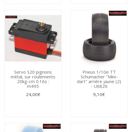
Servo S20 pignons
Pneus 1/10e TT
métal, sur roulements
Schumacher "Mini-
20kg-cm 0.16s :
dart" arrière jaune (2)
m495
- U6826
24,00€
9,10€