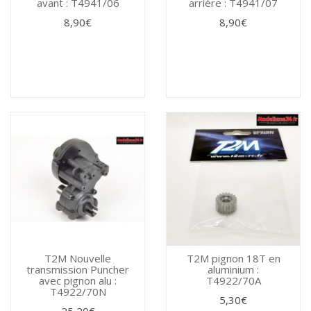
avant : T4941/06
arrière : T4941/07
8,90€
8,90€
T2M Nouvelle
T2M pignon 18T en
transmission Puncher
aluminium :
avec pignon alu :
T4922/70A
T4922/70N
5,30€
25,20€