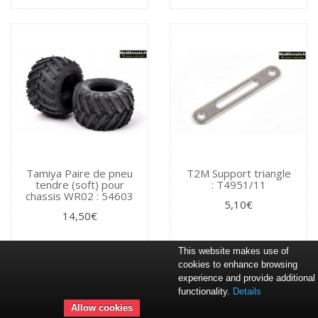
Tamiya Paire de pneu
T2M Support triangle
tendre (soft) pour
: T4951/11
chassis WR02 : 54603
5,10€
14,50€
This website makes use of
cookies to enhance browsing
experience and provide additional
functionality.
Details
Allow cookies