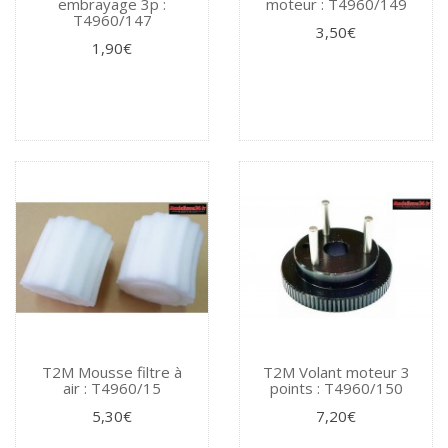
embrayage 3p :
moteur : T4960/149
T4960/147
3,50€
1,90€
T2M Mousse filtre à
T2M Volant moteur 3
air : T4960/15
points : T4960/150
5,30€
7,20€