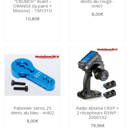
"CRUNCH" Avant -
dents alu rouge -
ORANGE (la paire +
m401
Mousse) - TM101O
8,00€
10,80€
Palonnier servo 25
Radio Absima CR3P +
dents alu bleu - m402
2 récepteurs R3WP :
2000102
8,00€
79,96€