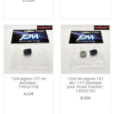
T2M pignon 13T en
T2M Set pignon 18T
plastique :
alu / 13T plastique
T4922/70B
pour Pirate Puncher :
T4922/70C
4,32€
8,50€