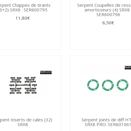
rpent Chappes de tirants
Serpent Coupelles de ress
(6+2) SRX8 : SER600795
amortisseurs (4) SRX8 
SER600796
11,80€
6,50€
pent Inserts de cales (32)
Serpent Joints de diff H
SRX8
SRX8 PRO: SER60106