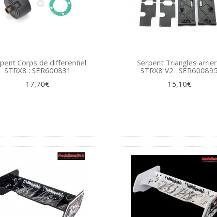
pent Corps de differentiel
Serpent Triangles arrie
STRX8 : SER600831
STRX8 V2 : SER60089
17,70€
15,10€