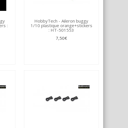
ggy
HobbyTech - Aileron buggy
rs :
1/10 plastique orange+stickers
: HT-501553
7,50€