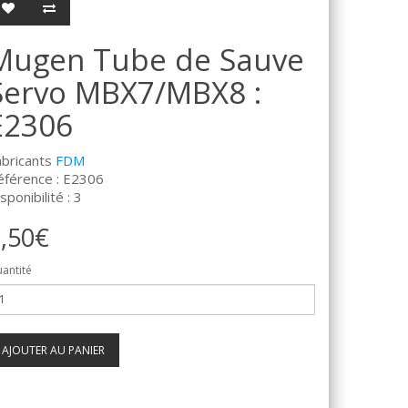
Mugen Tube de Sauve
Servo MBX7/MBX8 :
E2306
abricants
FDM
éférence : E2306
sponibilité : 3
,50€
antité
AJOUTER AU PANIER