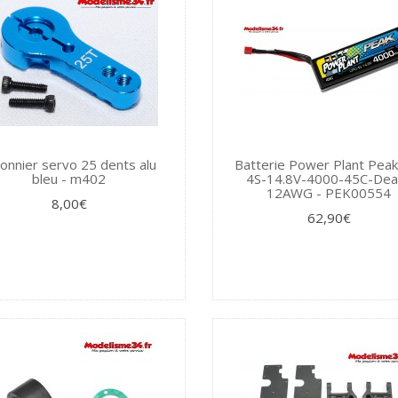
lonnier servo 25 dents alu
Batterie Power Plant Peak 
bleu - m402
4S-14.8V-4000-45C-Dea
12AWG - PEK00554
8,00€
62,90€