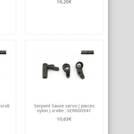
16,20€
 srx8
Serpent Sauve servo ( pieces
nylon ) srx8e : SER600941
10,63€