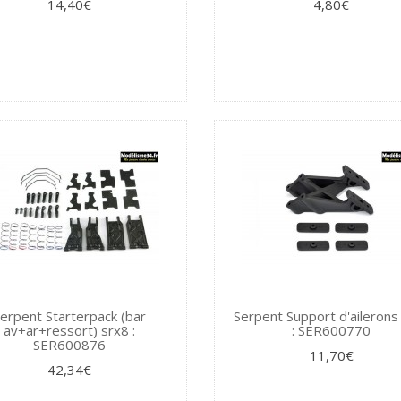
14,40€
4,80€
erpent Starterpack (bar
Serpent Support d'ailerons
av+ar+ressort) srx8 :
: SER600770
SER600876
11,70€
42,34€