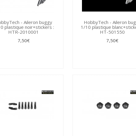
bbyTech - Aileron buggy
HobbyTech - Aileron bu
0 plastique noir+stickers :
1/10 plastique blanc+sticke
HTR-2010001
HT-501550
7,50€
7,50€