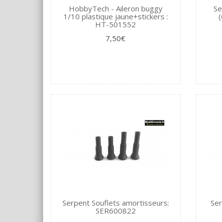
HobbyTech - Aileron buggy
Se
1/10 plastique jaune+stickers :
HT-501552
7,50€
Serpent Souflets amortisseurs:
Ser
SER600822