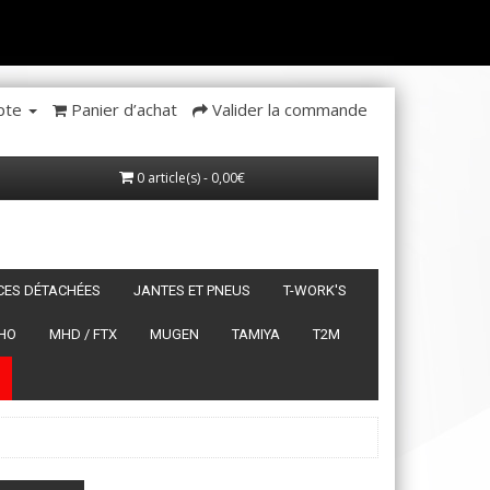
pte
Panier d’achat
Valider la commande
0 article(s) - 0,00€
ÈCES DÉTACHÉES
JANTES ET PNEUS
T-WORK'S
HO
MHD / FTX
MUGEN
TAMIYA
T2M