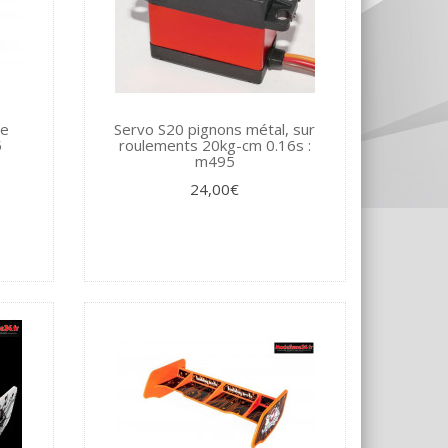
re
Servo S20 pignons métal, sur
5
roulements 20kg-cm 0.16s :
m495
24,00€