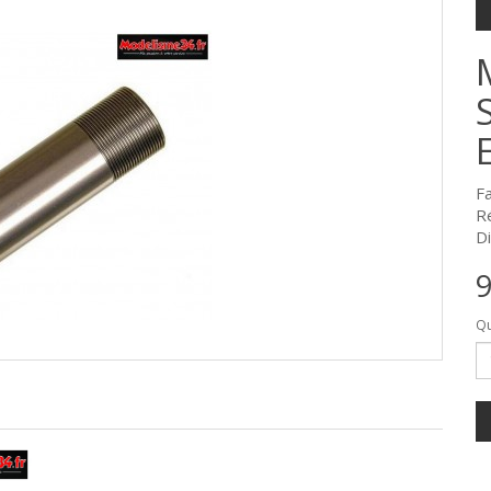
F
R
Di
9
Qu