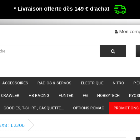
* Livraison offerte dès 149 €
d'achat
Mon com
ACCESSOIRES
RADIOS & SERVOS
ELECTRIQUE
NITRO
PI
CRAWLER
HB RACING
FUNTEK
FG
HOBBYTECH
KYOS
GOODIES, T-SHIRT , CASQUETTE...
OPTIONS RCMAG
PROMOTIONS
X8 : E2306