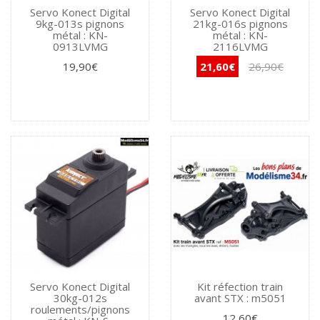
Servo Konect Digital
Servo Konect Digital
9kg-013s pignons
21kg-016s pignons
métal : KN-
métal : KN-
0913LVMG
2116LVMG
19,90€
21,60€
26,90€
Servo Konect Digital
Kit réfection train
30kg-012s
avant STX : m5051
roulements/pignons
12,60€