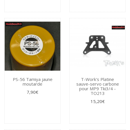
PS-56 Tamiya jaune
T-Work's Platine
moutarde
sauve-servo carbone
pour MP9 Tki3/4 -
7,90€
TO213
15,20€