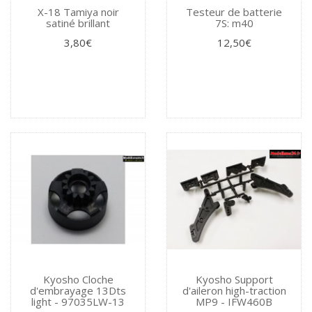
X-18 Tamiya noir
Testeur de batterie
satiné brillant
7S: m40
3,80€
12,50€
Kyosho Cloche
Kyosho Support
d'embrayage 13Dts
d'aileron high-traction
light - 97035LW-13
MP9 - IFW460B