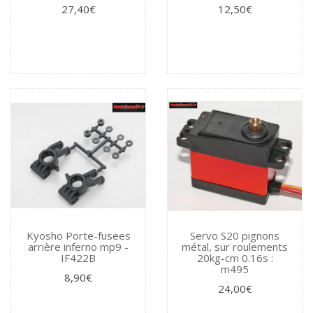
27,40€
12,50€
Kyosho Porte-fusees
Servo S20 pignons
arrière inferno mp9 -
métal, sur roulements
IF422B
20kg-cm 0.16s :
m495
8,90€
24,00€