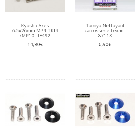
Kyosho Axes
Tamiya Nettoyant
6.5x26mm MP9 TKI4
carrosserie Lexan :
/MP10 : IF492
87118
14,90€
6,90€