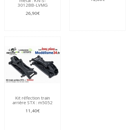
métal : KN-S-
3012BB-LVMG
26,90€
Kit réfection train
arrière STX : m5052
11,40€