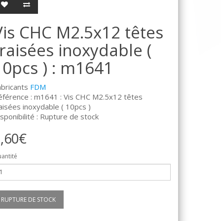
Vis CHC M2.5x12 têtes
fraisées inoxydable (
10pcs ) : m1641
abricants
FDM
éférence : m1641 : Vis CHC M2.5x12 têtes
aisées inoxydable ( 10pcs )
sponibilité : Rupture de stock
,60€
antité
RUPTURE DE STOCK