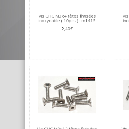
Vis CHC M3x4 têtes fraisées
Vi
inoxydable ( 10pcs ) : m1415
ino
2,40€
Vis CHC M3x12 têtes fraisées
Vis