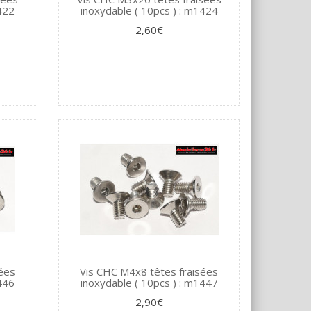
1422
inoxydable ( 10pcs ) : m1424
2,60€
ées
Vis CHC M4x8 têtes fraisées
1446
inoxydable ( 10pcs ) : m1447
2,90€