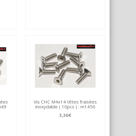
sées
Vis CHC M4x14 têtes fraisées
1449
inoxydable ( 10pcs ) : m1450
3,36€