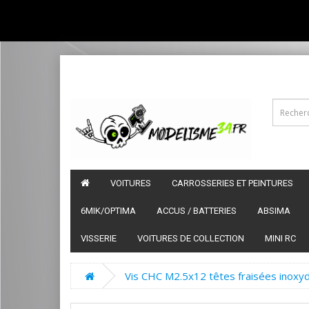
VOITURES
CARROSSERIES ET PEINTURES
6MIK/OPTIMA
ACCUS / BATTERIES
ABSIMA
VISSERIE
VOITURES DE COLLECTION
MINI RC
Vis CHC M2.5x12 têtes fraisées inoxyd