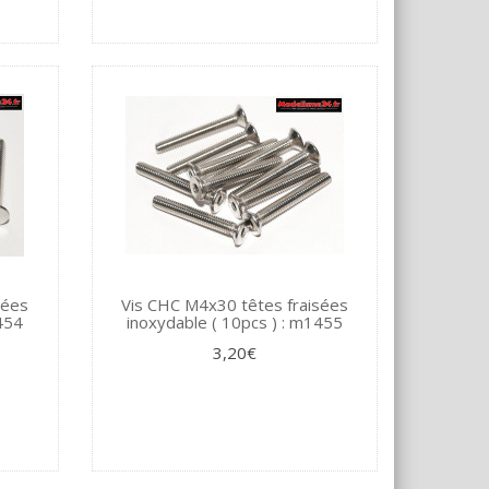
sées
Vis CHC M4x30 têtes fraisées
1454
inoxydable ( 10pcs ) : m1455
3,20€