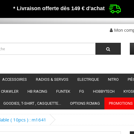
* Livraison offerte dès 149 €
d'achat
Mon com
ACCESSOIRES
RADIOS & SERVOS
ELECTRIQUE
NITRO
PI
CRAWLER
HB RACING
FUNTEK
FG
HOBBYTECH
KYOS
GOODIES, T-SHIRT , CASQUETTE...
OPTIONS RCMAG
PROMOTIONS
able ( 10pcs ) : m1641