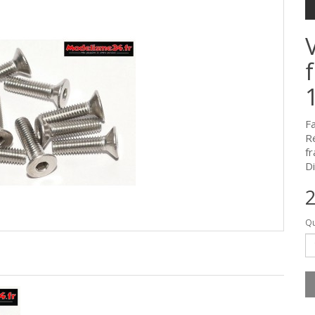
F
R
fr
Di
2
Qu