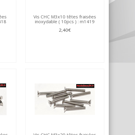
ées
Vis CHC M3x10 têtes fraisées
1418
inoxydable ( 10pcs ) : m1419
2,40€
sées
Vis CHC M3x20 têtes fraisées