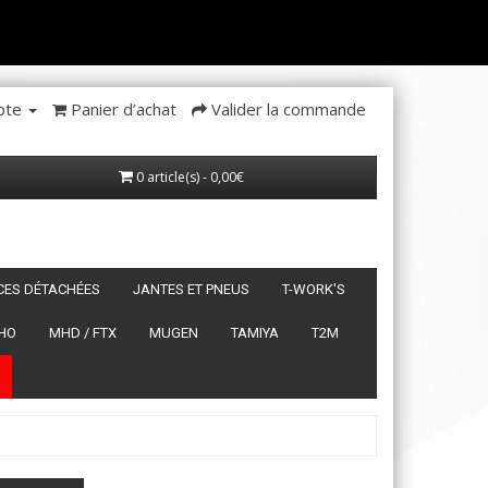
pte
Panier d’achat
Valider la commande
0 article(s) - 0,00€
ÈCES DÉTACHÉES
JANTES ET PNEUS
T-WORK'S
HO
MHD / FTX
MUGEN
TAMIYA
T2M