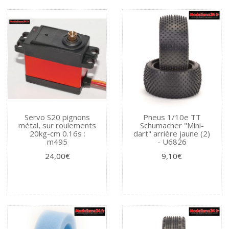
Servo S20 pignons
Pneus 1/10e TT
métal, sur roulements
Schumacher "Mini-
20kg-cm 0.16s :
dart" arrière jaune (2)
m495
- U6826
24,00€
9,10€