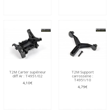
T2M Carter supérieur
T2M Support
diff Ar : T4951/02
carrosserie :
T4951/10
4,10€
4,79€