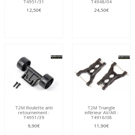
T4951/31
T4948/04
12,50€
24,50€
T2M Roulette anti
T2M Triangle
retournement :
inférieur AV/AR :
T4951/39
T4916/08
9,90€
11,90€