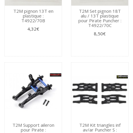
T2M pignon 13T en
T2M Set pignon 18T
plastique :
alu / 13T plastique
T4922/70B
pour Pirate Puncher :
T4922/70C
4,32€
8,50€
T2M Support aileron
T2M Kit triangles inf
pour Pirate :
av/ar Puncher S :