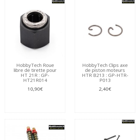
HobbyTech Roue
HobbyTech Clips axe
libre de tirette pour
de piston moteurs
HT 21R : GP-
HTR B213 : GP-HTR-
HT21R014
P013
10,90€
2,40€