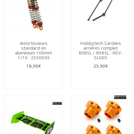
Amortisseurs
Hobbytech Cardans
standard en
arrières complet
aluminium 100mm
BX8SL / RX8SL : REV-
1/10 : 2330045
SL005
18,90€
23,90€