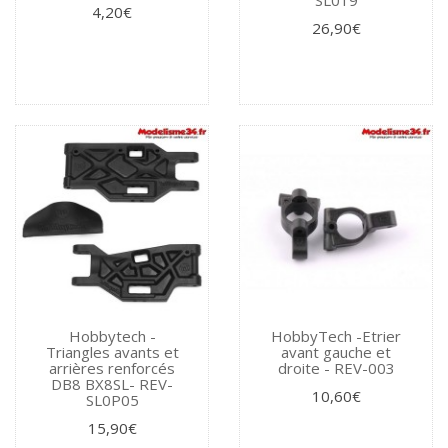
4,20€
26,90€
Hobbytech -
HobbyTech -Etrier
Triangles avants et
avant gauche et
arrières renforcés
droite - REV-003
DB8 BX8SL- REV-
10,60€
SL0P05
15,90€