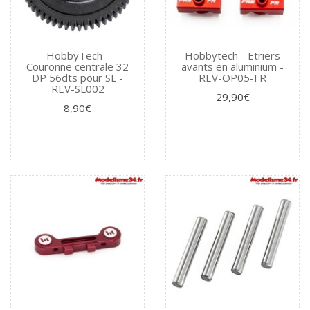
HobbyTech -
Hobbytech - Etriers
Couronne centrale 32
avants en aluminium -
DP 56dts pour SL -
REV-OP05-FR
REV-SL002
29,90€
8,90€