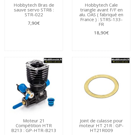
Hobbytech Bras de
Hobbytech Cale
sauve servo STR8 :
triangle avant F/F en
STR-022
alu. OAS ( fabriqué en
France ) : STRS-133-
7,90€
FR
18,90€
Moteur 21
Joint de culasse pour
Compétition HTR
moteur HT 21R : GP-
B213 : GP-HTR-B213
HT21R009