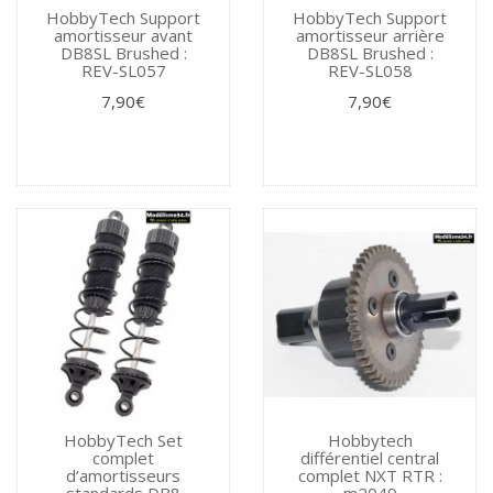
HobbyTech Support
HobbyTech Support
amortisseur avant
amortisseur arrière
DB8SL Brushed :
DB8SL Brushed :
REV-SL057
REV-SL058
7,90€
7,90€
HobbyTech Set
Hobbytech
complet
différentiel central
d’amortisseurs
complet NXT RTR :
standards DB8
m2049