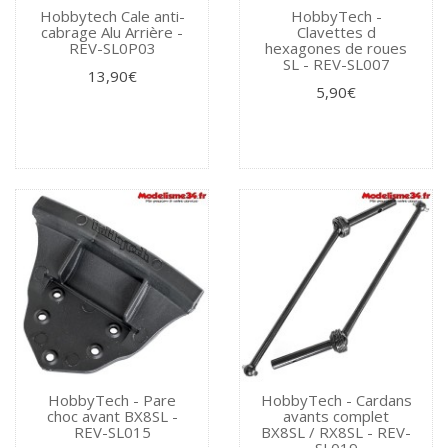
Hobbytech Cale anti-
HobbyTech -
cabrage Alu Arrière -
Clavettes d
REV-SL0P03
hexagones de roues
SL - REV-SL007
13,90€
5,90€
HobbyTech - Pare
HobbyTech - Cardans
choc avant BX8SL -
avants complet
REV-SL015
BX8SL / RX8SL - REV-
SL019