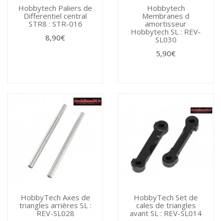
Hobbytech Paliers de
Hobbytech
Differentiel central
Membranes d
STR8 : STR-016
amortisseur
Hobbytech SL : REV-
8,90€
SL030
5,90€
HobbyTech Axes de
HobbyTech Set de
triangles arrières SL :
cales de triangles
REV-SL028
avant SL : REV-SL014