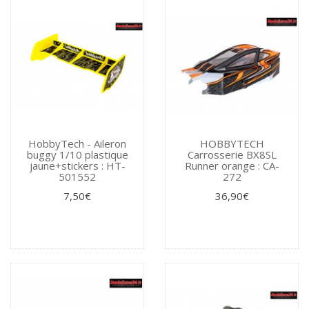
HobbyTech - Aileron
HOBBYTECH
buggy 1/10 plastique
Carrosserie BX8SL
jaune+stickers : HT-
Runner orange : CA-
501552
272
7,50€
36,90€