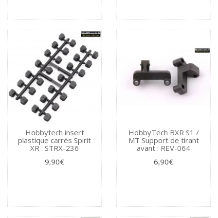
Hobbytech insert
HobbyTech BXR S1 /
plastique carrés Spirit
MT Support de tirant
XR : STRX-236
avant : REV-064
9,90€
6,90€