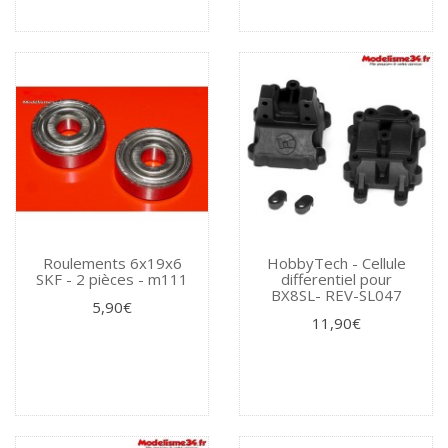
Roulements 6x19x6
HobbyTech - Cellule
SKF - 2 pièces - m111
differentiel pour
BX8SL- REV-SL047
5,90€
11,90€