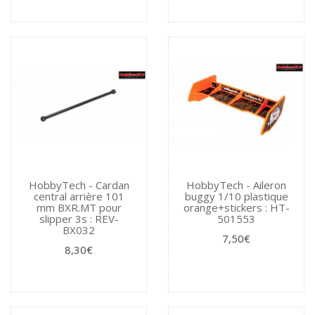
HobbyTech - Cardan
HobbyTech - Aileron
central arrière 101
buggy 1/10 plastique
mm BXR.MT pour
orange+stickers : HT-
slipper 3s : REV-
501553
BX032
7,50€
8,30€