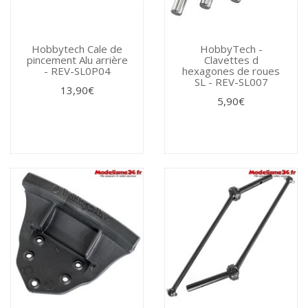
Hobbytech Cale de
HobbyTech -
pincement Alu arrière
Clavettes d
- REV-SL0P04
hexagones de roues
SL - REV-SL007
13,90€
5,90€