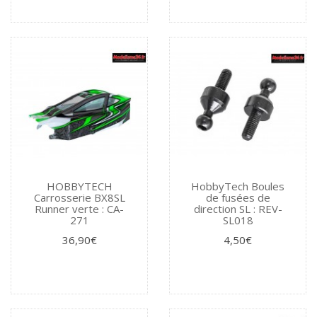
HOBBYTECH
HobbyTech Boules
Carrosserie BX8SL
de fusées de
Runner verte : CA-
direction SL : REV-
271
SL018
36,90€
4,50€