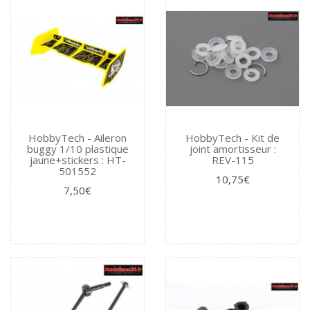
HobbyTech - Aileron
HobbyTech - Kit de
buggy 1/10 plastique
joint amortisseur :
jaune+stickers : HT-
REV-115
501552
10,75€
7,50€