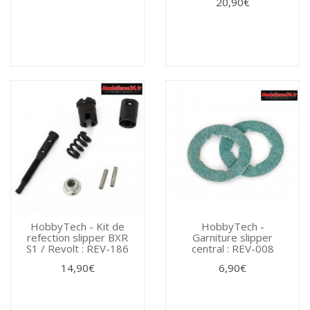
20,90€
HobbyTech - Kit de
HobbyTech -
refection slipper BXR
Garniture slipper
S1 / Revolt : REV-186
central : REV-008
14,90€
6,90€