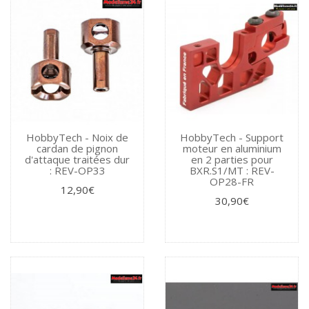
HobbyTech - Noix de
HobbyTech - Support
cardan de pignon
moteur en aluminium
d'attaque traitées dur
en 2 parties pour
: REV-OP33
BXR.S1/MT : REV-
OP28-FR
12,90€
30,90€