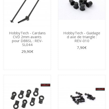
HobbyTech - Cardans
HobbyTech - Guidage
CVD 2mm avants
d axe de triangle :
pour DB8SL : REV-
REV-010
SL044
7,90€
29,90€