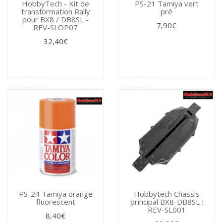
HobbyTech - Kit de
PS-21 Tamiya vert
transformation Rally
pré
pour BX8 / DB8SL -
7,90€
REV-SLOP07
32,40€
PS-24 Tamiya orange
Hobbytech Chassis
fluorescent
principal BX8-DB8SL :
REV-SL001
8,40€