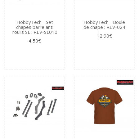
HobbyTech - Set
HobbyTech - Boule
chapes barre anti
de chape : REV-024
roulis SL : REV-SL010
12,90€
4,50€