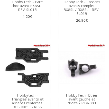
HobbyTech - Pare
HobbyTech - Cardans
choc avant BX8SL -
avants complet
REV-SL015
BX8SL / RX8SL - REV-
SL019
4,20€
26,90€
Hobbytech -
HobbyTech -Etrier
Triangles avants et
avant gauche et
arrières renforcés
droite - REV-003
DB8 BX8SL- REV-