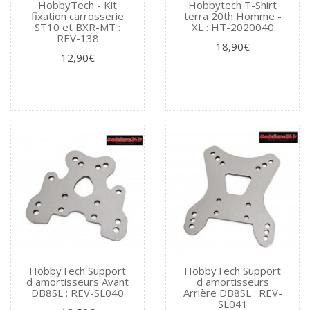
HobbyTech - Kit
Hobbytech T-Shirt
fixation carrosserie
terra 20th Homme -
ST10 et BXR-MT :
XL : HT-2020040
REV-138
18,90€
12,90€
HobbyTech Support
HobbyTech Support
d amortisseurs Avant
d amortisseurs
DB8SL : REV-SL040
Arrière DB8SL : REV-
SL041