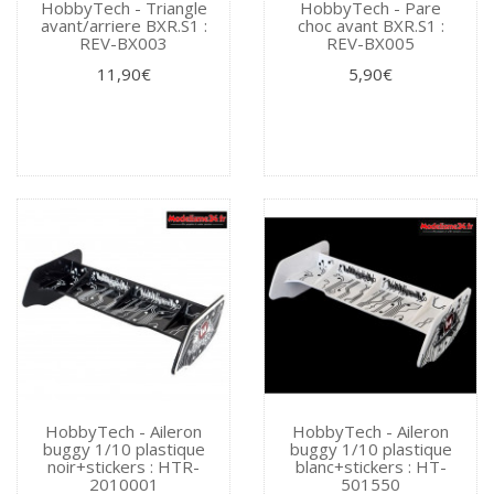
HobbyTech - Triangle
HobbyTech - Pare
avant/arriere BXR.S1 :
choc avant BXR.S1 :
REV-BX003
REV-BX005
11,90€
5,90€
HobbyTech - Aileron
HobbyTech - Aileron
buggy 1/10 plastique
buggy 1/10 plastique
noir+stickers : HTR-
blanc+stickers : HT-
2010001
501550