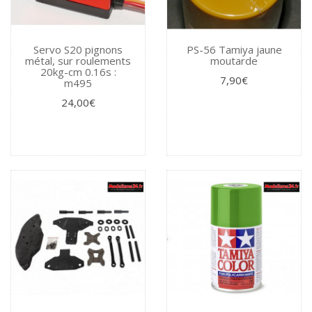
Servo S20 pignons
PS-56 Tamiya jaune
métal, sur roulements
moutarde
20kg-cm 0.16s :
7,90€
m495
24,00€