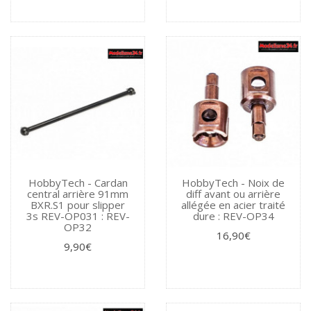
HobbyTech - Cardan
HobbyTech - Noix de
central arrière 91mm
diff avant ou arrière
BXR.S1 pour slipper
allégée en acier traité
3s REV-OP031 : REV-
dure : REV-OP34
OP32
16,90€
9,90€