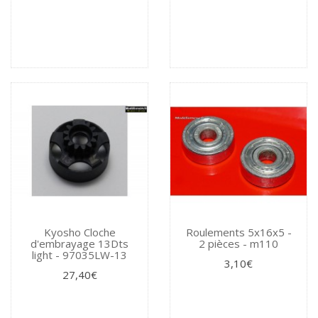
Kyosho Cloche
Roulements 5x16x5 -
d'embrayage 13Dts
2 pièces - m110
light - 97035LW-13
3,10€
27,40€