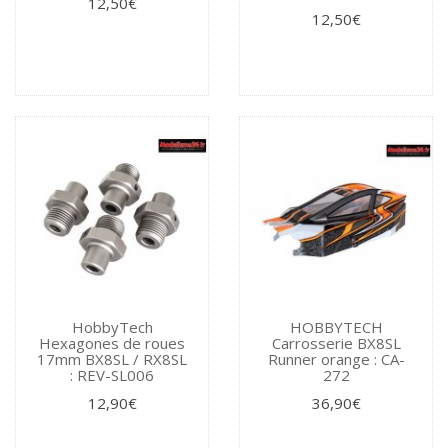
12,50€
12,50€
HobbyTech
HOBBYTECH
Hexagones de roues
Carrosserie BX8SL
17mm BX8SL / RX8SL
Runner orange : CA-
: REV-SL006
272
12,90€
36,90€