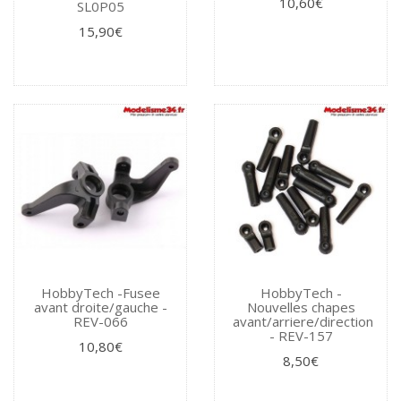
10,60€
SL0P05
15,90€
HobbyTech -Fusee
HobbyTech -
avant droite/gauche -
Nouvelles chapes
REV-066
avant/arriere/direction
- REV-157
10,80€
8,50€