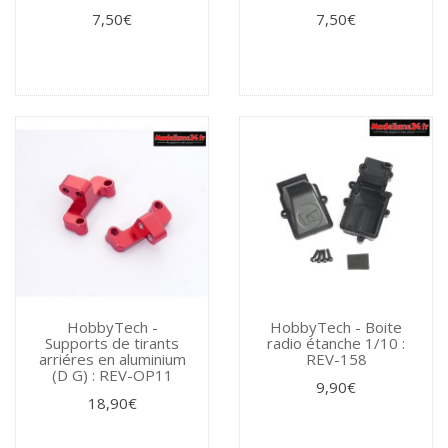
7,50€
7,50€
HobbyTech -
HobbyTech - Boite
Supports de tirants
radio étanche 1/10 :
arriéres en aluminium
REV-158
(D G) : REV-OP11
9,90€
18,90€