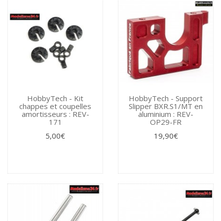
HobbyTech - Kit
HobbyTech - Support
chappes et coupelles
Slipper BXR.S1/MT en
amortisseurs : REV-
aluminium : REV-
171
OP29-FR
5,00€
19,90€