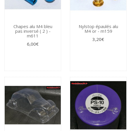
Chapes alu M4 bleu
Nylstop épaulés alu
pas inversé ( 2 ) -
M4 or - m159
m611
3,20€
6,00€