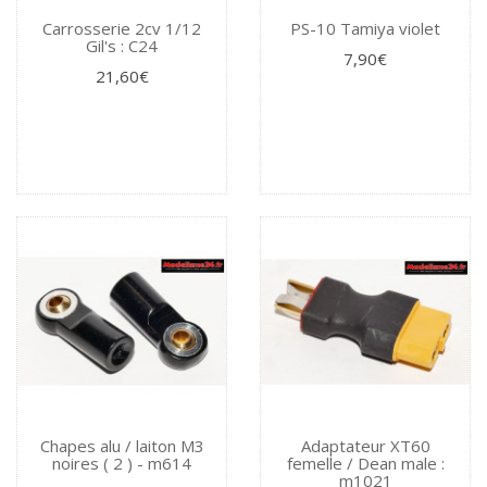
Carrosserie 2cv 1/12
PS-10 Tamiya violet
Gil's : C24
7,90€
21,60€
Chapes alu / laiton M3
Adaptateur XT60
noires ( 2 ) - m614
femelle / Dean male :
m1021