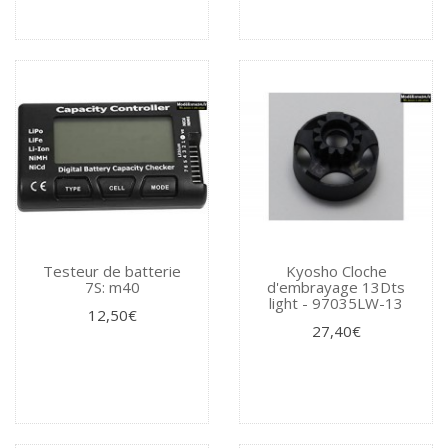
Testeur de batterie
Kyosho Cloche
7S: m40
d'embrayage 13Dts
light - 97035LW-13
12,50€
27,40€