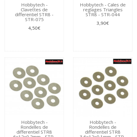
Hobbytech -
Hobbytech - Cales de
Clavettes de
reglages Triangles
differentiel STR8 -
STR8 - STR-044
STR-075
3,90€
4,50€
Hobbytech -
Hobbytech -
Rondelles de
Rondelles de
differentiel STR8
differentiel STR8
6x12x0.2mm - STR-
3.6x12x0.1mm - STR-