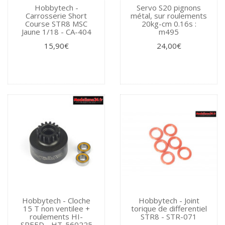
Hobbytech -
Servo S20 pignons
Carrosserie Short
métal, sur roulements
Course STR8 MSC
20kg-cm 0.16s :
Jaune 1/18 - CA-404
m495
15,90€
24,00€
Hobbytech - Cloche
Hobbytech - Joint
15 T non ventilee +
torique de differentiel
roulements HI-
STR8 - STR-071
SPEED - HT-560225