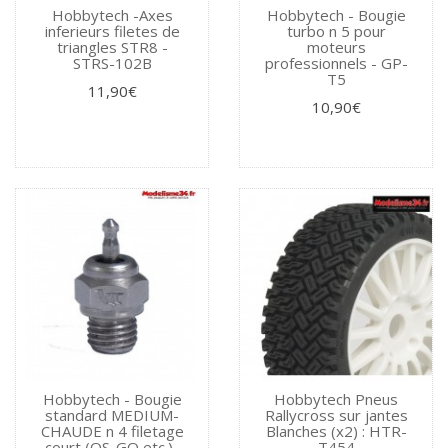
Hobbytech -Axes
Hobbytech - Bougie
inferieurs filetes de
turbo n 5 pour
triangles STR8 -
moteurs
STRS-102B
professionnels - GP-
T5
11,90€
10,90€
Hobbytech - Bougie
Hobbytech Pneus
standard MEDIUM-
Rallycross sur jantes
CHAUDE n 4 filetage
Blanches (x2) : HTR-
court (OS-GO etc.)-
T454