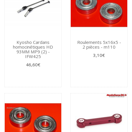
Kyosho Cardans
Roulements 5x16x5 -
homocinétiques HD
2 pièces - m110
93MM MP9 (2) -
3,10€
IFW425
46,60€