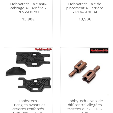
Hobbytech Cale anti-
Hobbytech Cale de
cabrage Alu Arrière -
pincement Alu arrière
REV-SL0P03
- REV-SL0P04
13,90€
13,90€
Hobbytech -
Hobbytech - Noix de
Triangles avants et
diff central allegées
arrières renforcés
traitées dur - STRS-
DB8 BX8SL- REV-
126