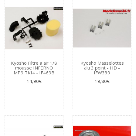
Kyosho Filtre a air 1/8
Kyosho Masselottes
mousse INFERNO
alu 3 point - HD -
MP9 TKI4 - IF469B
IFW339
14,90€
19,80€