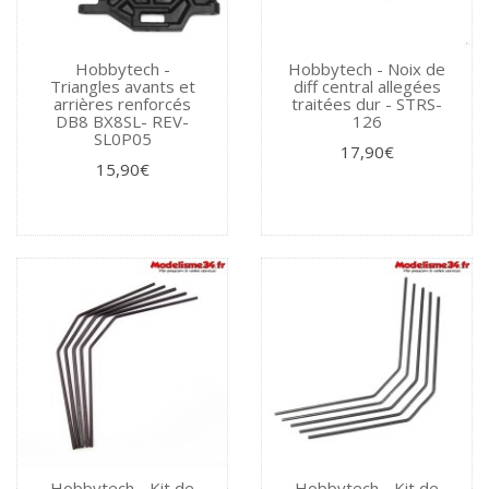
Hobbytech -
Hobbytech - Noix de
Triangles avants et
diff central allegées
arrières renforcés
traitées dur - STRS-
DB8 BX8SL- REV-
126
SL0P05
17,90€
15,90€
Hobbytech - Kit de
Hobbytech - Kit de