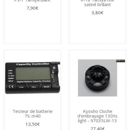
satiné brillant
7,90€
3,80€
Testeur de batterie
Kyosho Cloche
7S: m40
d'embrayage 13Dts
light - 97035LW-13
12,50€
27,40€