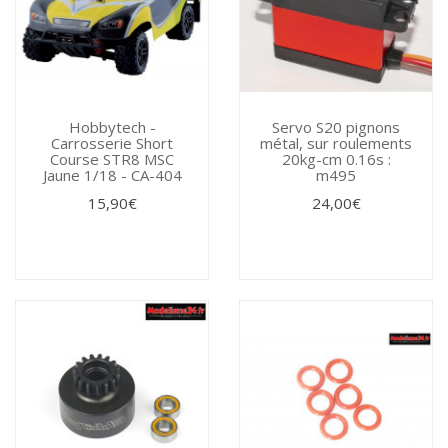
Hobbytech -
Servo S20 pignons
Carrosserie Short
métal, sur roulements
Course STR8 MSC
20kg-cm 0.16s :
Jaune 1/18 - CA-404
m495
15,90€
24,00€