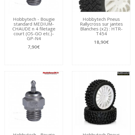
Hobbytech - Bougie
Hobbytech Pneus
standard MEDIUM-
Rallycross sur jantes
CHAUDE n 4 filetage
Blanches (x2) : HTR-
court (OS-GO etc.)-
T454
GP-N4
18,90€
7,90€
Hobbytech - Bougie
Hobbytech Pneus