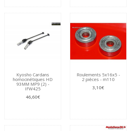
Kyosho Cardans
Roulements 5x16x5 -
homocinétiques HD
2 pièces - m110
93MM MP9 (2) -
3,10€
IFW425
46,60€