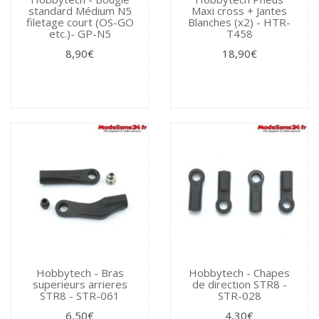
standard Médium N5
Maxi cross + Jantes
filetage court (OS-GO
Blanches (x2) - HTR-
etc.)- GP-N5
T458
8,90€
18,90€
Hobbytech - Bras
Hobbytech - Chapes
superieurs arrieres
de direction STR8 -
STR8 - STR-061
STR-028
6,50€
4,30€