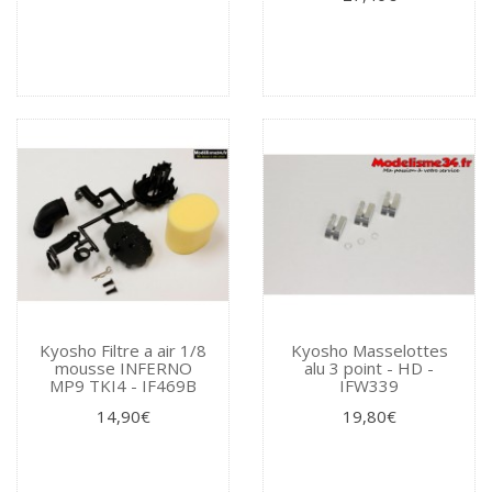
Kyosho Filtre a air 1/8
Kyosho Masselottes
mousse INFERNO
alu 3 point - HD -
MP9 TKI4 - IF469B
IFW339
14,90€
19,80€