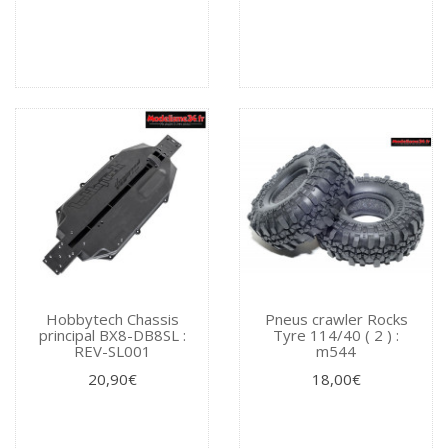
Hobbytech Chassis
Pneus crawler Rocks
principal BX8-DB8SL :
Tyre 114/40 ( 2 ) :
REV-SL001
m544
20,90€
18,00€