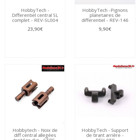
HobbyTech -
HobbyTech -Pignons
Differentiel central SL
planetaires de
complet - REV-SL004
differentiel - REV-146
23,90€
9,90€
Hobbytech - Noix de
HobbyTech - Support
diff central allegées
de tirant arrière -
traitées dur - STRS-
REV-050