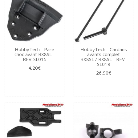
HobbyTech - Pare
HobbyTech - Cardans
choc avant BX8SL -
avants complet
REV-SL015
BX8SL / RX8SL - REV-
SL019
4,20€
26,90€