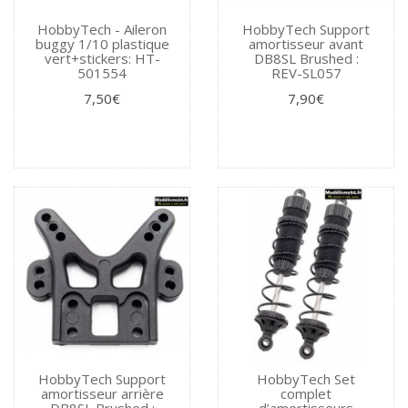
HobbyTech - Aileron
HobbyTech Support
buggy 1/10 plastique
amortisseur avant
vert+stickers: HT-
DB8SL Brushed :
501554
REV-SL057
7,50€
7,90€
HobbyTech Support
HobbyTech Set
amortisseur arrière
complet
DB8SL Brushed :
d’amortisseurs