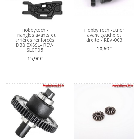
Hobbytech -
HobbyTech -Etrier
Triangles avants et
avant gauche et
arrières renforcés
droite - REV-003
DB8 BX8SL- REV-
10,60€
SL0P05
15,90€