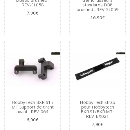
REV-SL058
standards DB8
brushed : REV-SL059
7,90€
16,90€
HobbyTech BXR S1 /
HobbyTech Strap
MT Support de tirant
pour Hobbytech
avant : REV-064
BXR.S1/BXR.MT :
REV-BX021
6,90€
7,90€