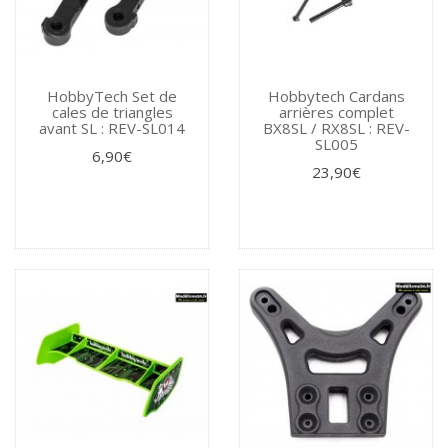
HobbyTech Set de
Hobbytech Cardans
cales de triangles
arrières complet
avant SL : REV-SL014
BX8SL / RX8SL : REV-
SL005
6,90€
23,90€