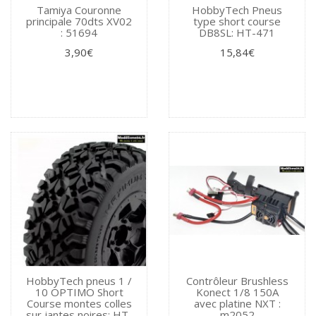
Tamiya Couronne
HobbyTech Pneus
principale 70dts XV02
type short course
: 51694
DB8SL: HT-471
3,90€
15,84€
HobbyTech pneus 1 /
Contrôleur Brushless
10 OPTIMO Short
Konect 1/8 150A
Course montes colles
avec platine NXT :
sur jantes noires: HT-
m2052