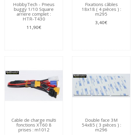
HobbyTech - Pneus
Fixations câbles
buggy 1/10 Square
18x18 ( 4 pièces ) :
arriere complet :
m295
HTR-T430
3,40€
11,90€
Cable de charge multi
Double face 3M
fonctions XT60 8
54x85 ( 3 pièces ) :
prises : m1012
m296