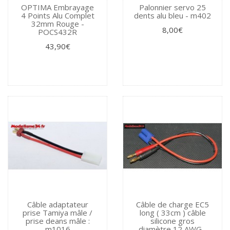
OPTIMA Embrayage
Palonnier servo 25
4 Points Alu Complet
dents alu bleu - m402
32mm Rouge -
8,00€
POCS432R
43,90€
Câble adaptateur
Câble de charge EC5
prise Tamiya mâle /
long ( 33cm ) câble
prise deans mâle :
silicone gros
m1016
diamètre 12 AWG -