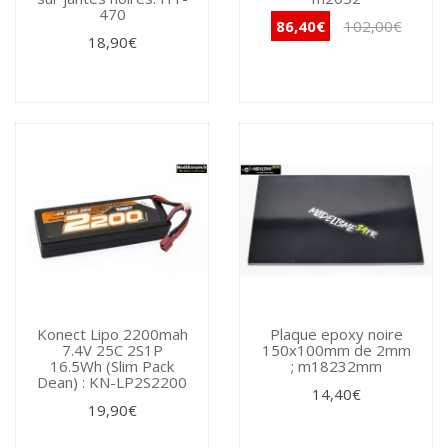
470
86,40€
102,00€
18,90€
Konect Lipo 2200mah
Plaque epoxy noire
7.4V 25C 2S1P
150x100mm de 2mm
16.5Wh (Slim Pack
; m18232mm
Dean) : KN-LP2S2200
14,40€
19,90€