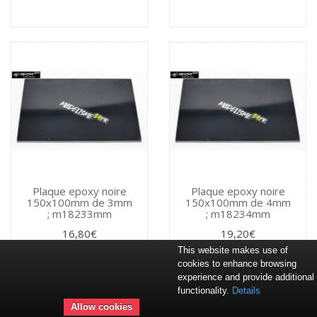
Plaque epoxy noire
Plaque epoxy noire
150x100mm de 3mm
150x100mm de 4mm
; m18233mm
; m18234mm
16,80€
19,20€
This website makes use of
cookies to enhance browsing
experience and provide additional
functionality.
Details
Allow cookies