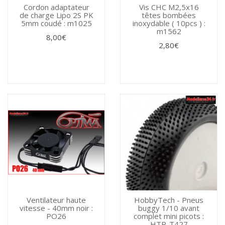
Cordon adaptateur
Vis CHC M2,5x16
de charge Lipo 2S PK
têtes bombées
5mm coudé : m1025
inoxydable ( 10pcs ) :
m1562
8,00€
2,80€
Ventilateur haute
HobbyTech - Pneus
vitesse - 40mm noir :
buggy 1/10 avant
PO26
complet mini picots :
HTR-T427