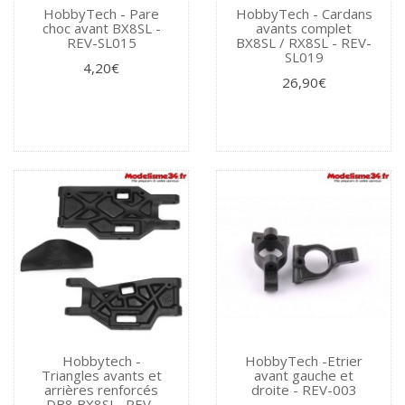
HobbyTech - Pare
HobbyTech - Cardans
choc avant BX8SL -
avants complet
REV-SL015
BX8SL / RX8SL - REV-
SL019
4,20€
26,90€
Hobbytech -
HobbyTech -Etrier
Triangles avants et
avant gauche et
arrières renforcés
droite - REV-003
DB8 BX8SL- REV-