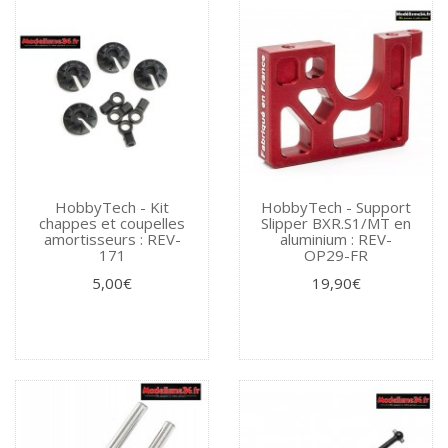
HobbyTech - Kit
HobbyTech - Support
chappes et coupelles
Slipper BXR.S1/MT en
amortisseurs : REV-
aluminium : REV-
171
OP29-FR
5,00€
19,90€