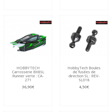
HOBBYTECH
HobbyTech Boules
Carrosserie BX8SL
de fusées de
Runner verte : CA-
direction SL : REV-
271
SL018
36,90€
4,50€