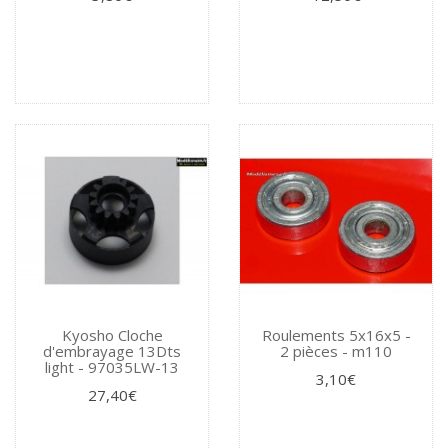
Kyosho Cloche
Roulements 5x16x5 -
d'embrayage 13Dts
2 pièces - m110
light - 97035LW-13
3,10€
27,40€