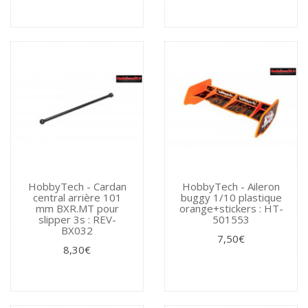
HobbyTech - Cardan
HobbyTech - Aileron
central arrière 101
buggy 1/10 plastique
mm BXR.MT pour
orange+stickers : HT-
slipper 3s : REV-
501553
BX032
7,50€
8,30€