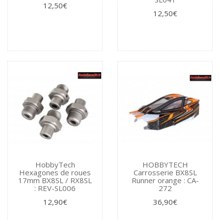
12,50€
12,50€
HobbyTech
HOBBYTECH
Hexagones de roues
Carrosserie BX8SL
17mm BX8SL / RX8SL
Runner orange : CA-
: REV-SL006
272
12,90€
36,90€