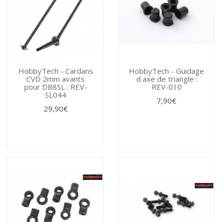
HobbyTech - Cardans
HobbyTech - Guidage
CVD 2mm avants
d axe de triangle :
pour DB8SL : REV-
REV-010
SL044
7,90€
29,90€