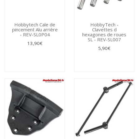
Hobbytech Cale de
HobbyTech -
pincement Alu arrière
Clavettes d
- REV-SL0P04
hexagones de roues
SL - REV-SL007
13,90€
5,90€