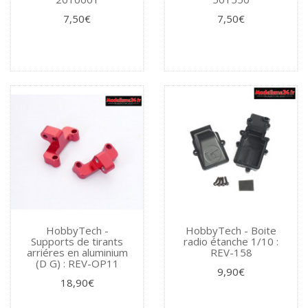
7,50€
7,50€
HobbyTech -
HobbyTech - Boite
Supports de tirants
radio étanche 1/10 :
arriéres en aluminium
REV-158
(D G) : REV-OP11
9,90€
18,90€