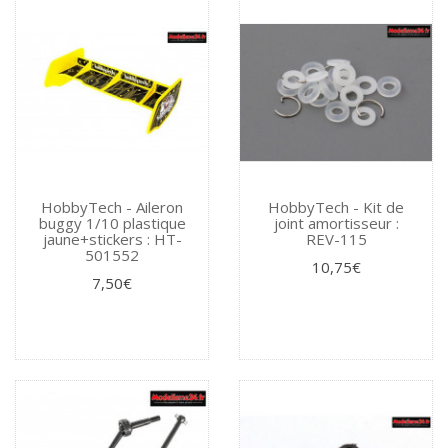
HobbyTech - Aileron
HobbyTech - Kit de
buggy 1/10 plastique
joint amortisseur :
jaune+stickers : HT-
REV-115
501552
10,75€
7,50€