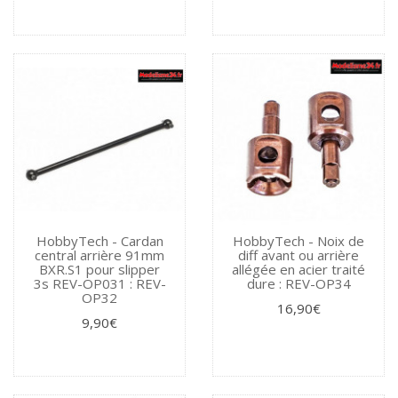
HobbyTech - Cardan
HobbyTech - Noix de
central arrière 91mm
diff avant ou arrière
BXR.S1 pour slipper
allégée en acier traité
3s REV-OP031 : REV-
dure : REV-OP34
OP32
16,90€
9,90€