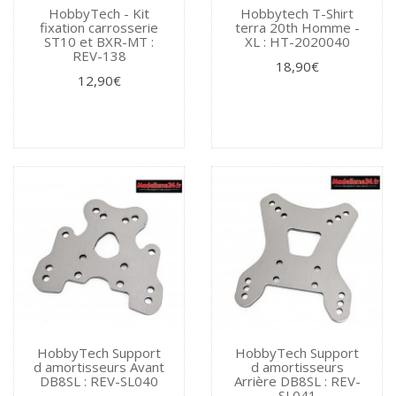
HobbyTech - Kit
Hobbytech T-Shirt
fixation carrosserie
terra 20th Homme -
ST10 et BXR-MT :
XL : HT-2020040
REV-138
18,90€
12,90€
HobbyTech Support
HobbyTech Support
d amortisseurs Avant
d amortisseurs
DB8SL : REV-SL040
Arrière DB8SL : REV-
SL041