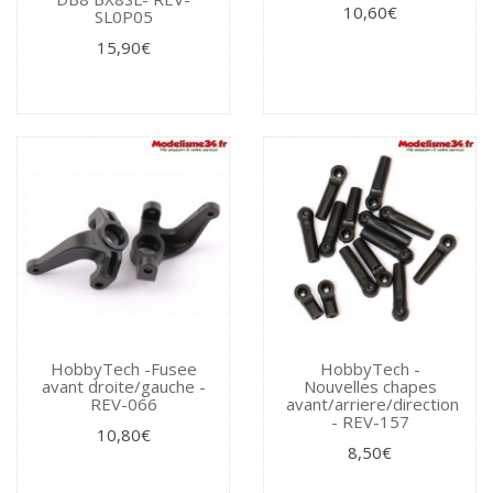
10,60€
SL0P05
15,90€
HobbyTech -Fusee
HobbyTech -
avant droite/gauche -
Nouvelles chapes
REV-066
avant/arriere/direction
- REV-157
10,80€
8,50€