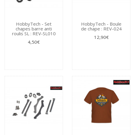
HobbyTech - Set
HobbyTech - Boule
chapes barre anti
de chape : REV-024
roulis SL : REV-SL010
12,90€
4,50€