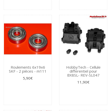
Roulements 6x19x6
HobbyTech - Cellule
SKF - 2 pièces - m111
differentiel pour
BX8SL- REV-SL047
5,90€
11,90€