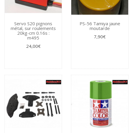
Servo S20 pignons
PS-56 Tamiya jaune
métal, sur roulements
moutarde
20kg-cm 0.16s :
7,90€
m495
24,00€