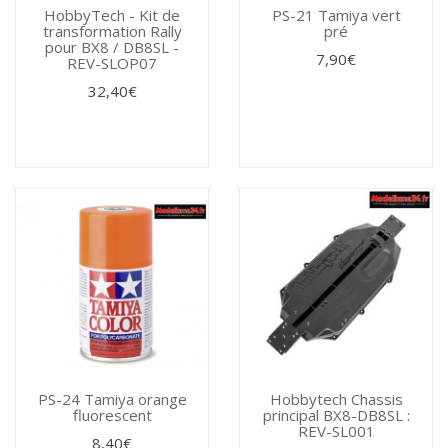
HobbyTech - Kit de
PS-21 Tamiya vert
transformation Rally
pré
pour BX8 / DB8SL -
7,90€
REV-SLOP07
32,40€
PS-24 Tamiya orange
Hobbytech Chassis
fluorescent
principal BX8-DB8SL :
REV-SL001
8,40€