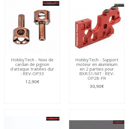
HobbyTech - Noix de
HobbyTech - Support
cardan de pignon
moteur en aluminium
d'attaque traitées dur
en 2 parties pour
: REV-OP33
BXR.S1/MT : REV-
OP28-FR
12,90€
30,90€