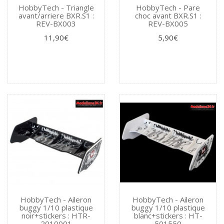
HobbyTech - Triangle
HobbyTech - Pare
avant/arriere BXR.S1 :
choc avant BXR.S1 :
REV-BX003
REV-BX005
11,90€
5,90€
HobbyTech - Aileron
HobbyTech - Aileron
buggy 1/10 plastique
buggy 1/10 plastique
noir+stickers : HTR-
blanc+stickers : HT-
2010001
501550