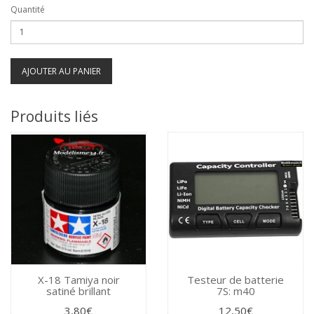
Quantité
AJOUTER AU PANIER
Produits liés
X-18 Tamiya noir
Testeur de batterie
satiné brillant
7S: m40
3,80€
12,50€