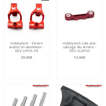
Hobbytech - Etriers
Hobbytech Cale anti-
avants en aluminium -
cabrage Alu Arrière -
REV-OP05-FR
REV-SL0P03
29,90€
13,90€