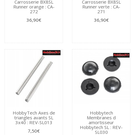
Carrosserie BX8SL
Carrosserie BX8SL
Runner orange : CA-
Runner verte : CA-
272
271
36,90€
36,90€
HobbyTech Axes de
Hobbytech
triangles avants SL
Membranes d
3x40 : REV-SL013
amortisseur
Hobbytech SL : REV-
7,50€
SL030