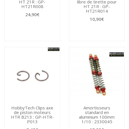
HT 21R : GP-
libre de tirette pour
HT21R008
HT 21R : GP-
HT21R014
24,90€
10,90€
HobbyTech Clips axe
Amortisseurs
de piston moteurs
standard en
HTR B213 : GP-HTR-
aluminium 100mm
P013
1/10 : 2330045