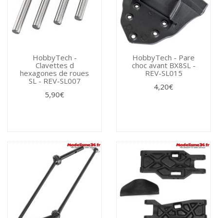
HobbyTech -
HobbyTech - Pare
Clavettes d
choc avant BX8SL -
hexagones de roues
REV-SL015
SL - REV-SL007
4,20€
5,90€