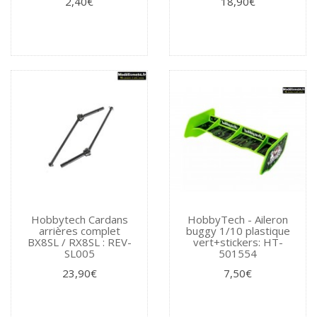
2,40€
18,90€
Hobbytech Cardans
HobbyTech - Aileron
arrières complet
buggy 1/10 plastique
BX8SL / RX8SL : REV-
vert+stickers: HT-
SL005
501554
23,90€
7,50€