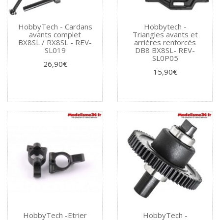
HobbyTech - Cardans
Hobbytech -
avants complet
Triangles avants et
BX8SL / RX8SL - REV-
arrières renforcés
SL019
DB8 BX8SL- REV-
SL0P05
26,90€
15,90€
HobbyTech -Etrier
HobbyTech -