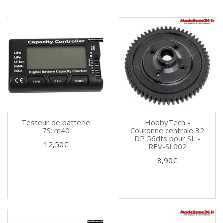
Testeur de batterie
HobbyTech -
7S: m40
Couronne centrale 32
DP 56dts pour SL -
12,50€
REV-SL002
8,90€