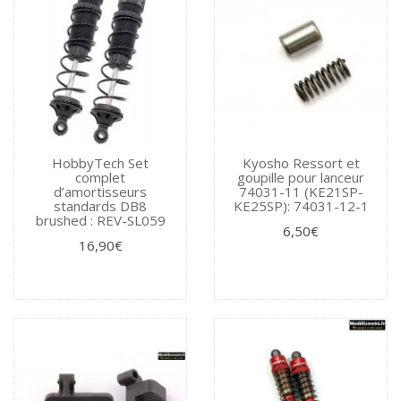
HobbyTech Set
Kyosho Ressort et
complet
goupille pour lanceur
d’amortisseurs
74031-11 (KE21SP-
standards DB8
KE25SP): 74031-12-1
brushed : REV-SL059
6,50€
16,90€