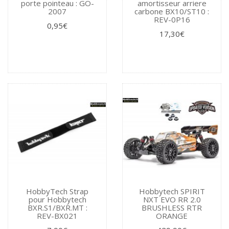
porte pointeau : GO-
amortisseur arriere
2007
carbone BX10/ST10 :
REV-0P16
0,95€
17,30€
HobbyTech Strap
Hobbytech SPIRIT
pour Hobbytech
NXT EVO RR 2.0
BXR.S1/BXR.MT :
BRUSHLESS RTR
REV-BX021
ORANGE