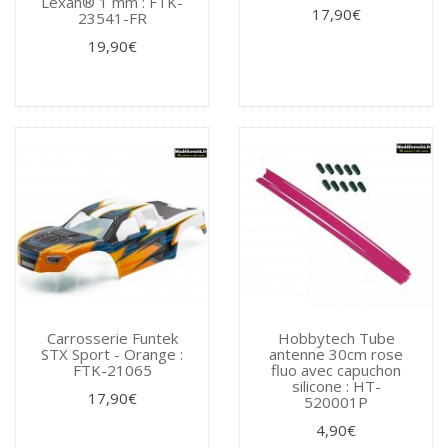
Lexan® 1 mm : FTK-
17,90€
23541-FR
19,90€
Carrosserie Funtek
Hobbytech Tube
STX Sport - Orange :
antenne 30cm rose
FTK-21065
fluo avec capuchon
silicone : HT-
17,90€
520001P
4,90€