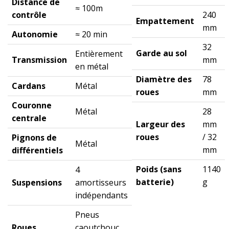
Distance de
≈ 100m
contrôle
240
Empattement
mm
Autonomie
≈ 20 min
32
Garde au sol
Entièrement
Transmission
mm
en métal
Diamètre des
78
Cardans
Métal
roues
mm
Couronne
Métal
28
centrale
Largeur des
mm
roues
/ 32
Pignons de
Métal
mm
différentiels
Poids (sans
1140
4
batterie)
g
Suspensions
amortisseurs
indépendants
Pneus
Roues
caoutchouc