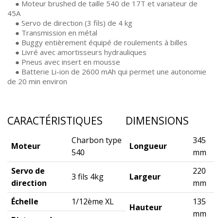
● Moteur brushed de taille 540 de 17T et variateur de
45A
● Servo de direction (3 fils) de 4 kg
● Transmission en métal
● Buggy entièrement équipé de roulements à billes
● Livré avec amortisseurs hydrauliques
● Pneus avec insert en mousse
● Batterie Li-ion de 2600 mAh qui permet une autonomie
de 20 min environ
CARACTÉRISTIQUES
DIMENSIONS
Charbon type
345
Moteur
Longueur
540
mm
Servo de
220
3 fils 4kg
Largeur
direction
mm
Échelle
1/12ème XL
135
Hauteur
mm