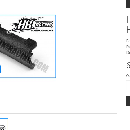
F
R
Di
6
Qu