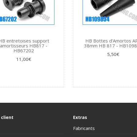
HB entretoises support
HB Bottes d'Amortos A
amortisseurs HB817 -
38mm HB 817 - HB109
HB67202
5,50€
11,00€
 client
Extras
Fabricants