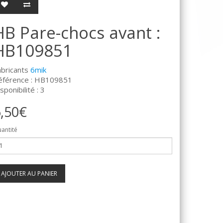
HB Pare-chocs avant :
HB109851
abricants
6mik
éférence : HB109851
sponibilité : 3
,50€
antité
AJOUTER AU PANIER