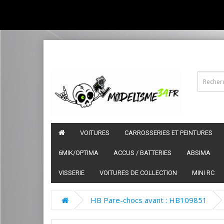
VOITURES
CARROSSERIES ET PEINTURES
6MIK/OPTIMA
ACCUS / BATTERIES
ABSIMA
VISSERIE
VOITURES DE COLLECTION
MINI RC
HB Pare-chocs avant : HB109851