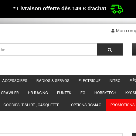
* Livraison offerte dès 149 €
d'achat
Mon com
ACCESSOIRES
RADIOS & SERVOS
ELECTRIQUE
NITRO
PI
CRAWLER
HB RACING
FUNTEK
FG
HOBBYTECH
KYOS
GOODIES, T-SHIRT , CASQUETTE...
OPTIONS RCMAG
PROMOTIONS