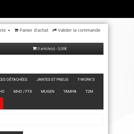
pte
Panier d’achat
Valider la commande
0 article(s) - 0,00€
ÈCES DÉTACHÉES
JANTES ET PNEUS
T-WORK'S
HO
MHD / FTX
MUGEN
TAMIYA
T2M