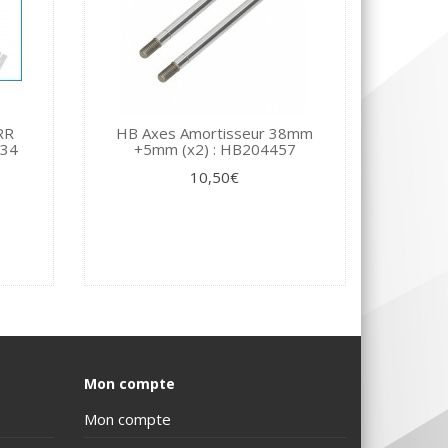
RR
HB Axes Amortisseur 38mm
834
+5mm (x2) : HB204457
10,50€
Mon compte
Mon compte