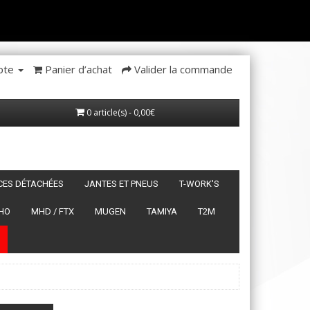
pte
Panier d’achat
Valider la commande
0 article(s) - 0,00€
ÈCES DÉTACHÉES
JANTES ET PNEUS
T-WORK'S
HO
MHD / FTX
MUGEN
TAMIYA
T2M