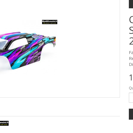
F
R
Di
1
Qu