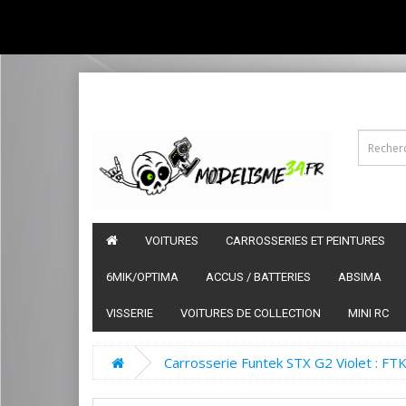
VOITURES
CARROSSERIES ET PEINTURES
6MIK/OPTIMA
ACCUS / BATTERIES
ABSIMA
VISSERIE
VOITURES DE COLLECTION
MINI RC
Carrosserie Funtek STX G2 Violet : F