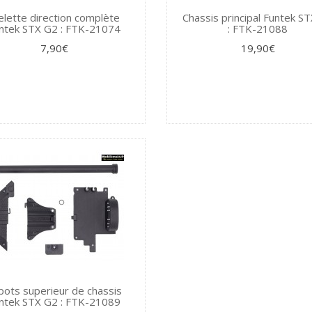
elette direction complète
Chassis principal Funtek S
ntek STX G2 : FTK-21074
: FTK-21088
7,90€
19,90€
pots superieur de chassis
ntek STX G2 : FTK-21089