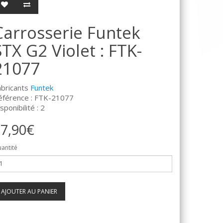
Carrosserie Funtek
STX G2 Violet : FTK-
21077
abricants
Funtek
éférence : FTK-21077
sponibilité : 2
7,90€
antité
AJOUTER AU PANIER