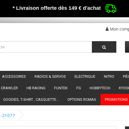
* Livraison offerte dès 149 €
d'achat
Mon com
ACCESSOIRES
RADIOS & SERVOS
ELECTRIQUE
NITRO
PI
CRAWLER
HB RACING
FUNTEK
FG
HOBBYTECH
KYOS
GOODIES, T-SHIRT , CASQUETTE...
OPTIONS RCMAG
PROMOTIONS
TK-21077