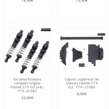
19,90€
15,90€
Kit amortisseurs
Capots superieur de
complet origine
chassis Funtek STX
Funtek STX G2 (x4) :
G2 : FTK-21089
FTK-21082
6,90€
22,90€