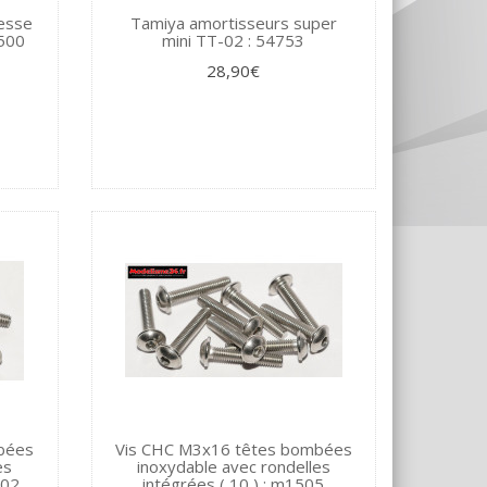
tesse
Tamiya amortisseurs super
4500
mini TT-02 : 54753
28,90€
bées
Vis CHC M3x16 têtes bombées
es
inoxydable avec rondelles
502
intégrées ( 10 ) : m1505