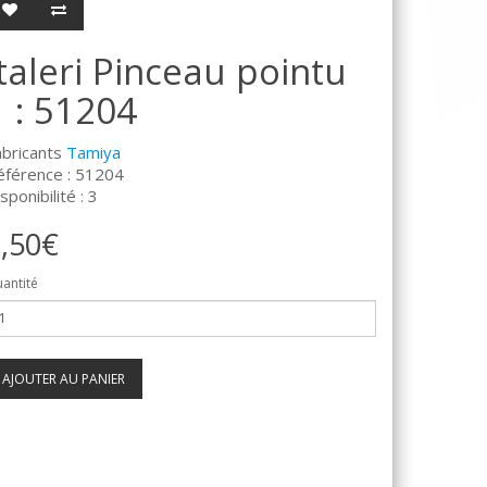
Italeri Pinceau pointu
1 : 51204
abricants
Tamiya
éférence : 51204
sponibilité : 3
,50€
antité
AJOUTER AU PANIER