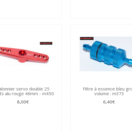
alonnier servo double 25
Filtre à essence bleu gr
ts alu rouge 46mm - m450
volume : m373
8,00€
6,40€