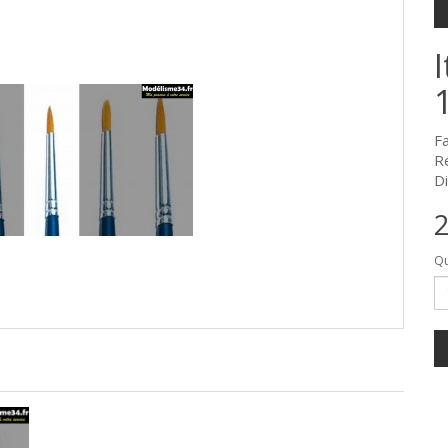
F
R
Di
2
Qu