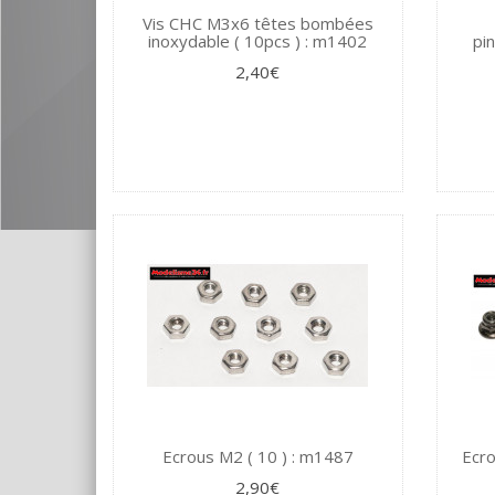
Vis CHC M3x6 têtes bombées
inoxydable ( 10pcs ) : m1402
pi
2,40€
Ecrous M2 ( 10 ) : m1487
Ecro
2,90€