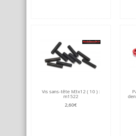
Vis sans-tête M3x12 ( 10 ) :
P
m1522
den
2,60€