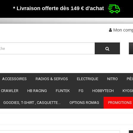
* Livraison offerte dès 149 €
d'achat
Mon com
ACCESSOIRES
RADIOS & SERVOS
ELECTRIQUE
NITRO
PI
CRAWLER
HB RACING
FUNTEK
FG
HOBBYTECH
KYOS
GOODIES, T-SHIRT , CASQUETTE...
OPTIONS RCMAG
PROMOTIONS