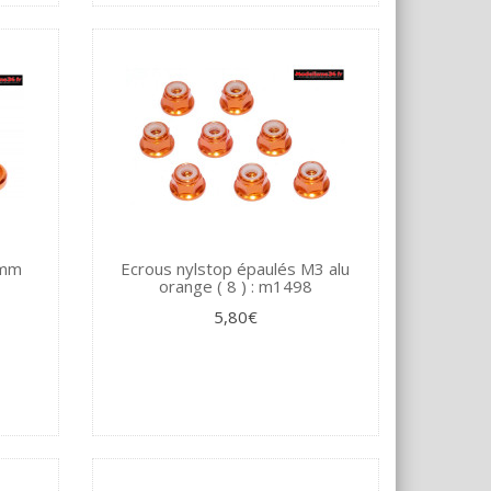
3mm
Ecrous nylstop épaulés M3 alu
orange ( 8 ) : m1498
5,80€