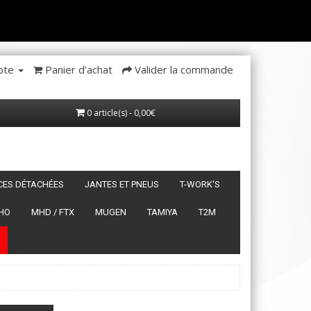
pte
Panier d’achat
Valider la commande
0 article(s) - 0,00€
ÈCES DÉTACHÉES
JANTES ET PNEUS
T-WORK'S
HO
MHD / FTX
MUGEN
TAMIYA
T2M