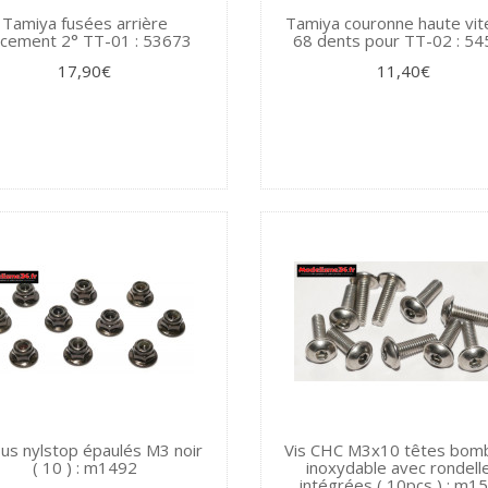
Tamiya fusées arrière
Tamiya couronne haute vi
ncement 2° TT-01 : 53673
68 dents pour TT-02 : 5
17,90€
11,40€
us nylstop épaulés M3 noir
Vis CHC M3x10 têtes bom
( 10 ) : m1492
inoxydable avec rondell
intégrées ( 10pcs ) : m1