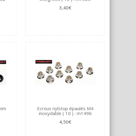
3,40€
3mm
Ecrous nylstop épaulés M4
inoxydable ( 10 ) : m1496
4,50€