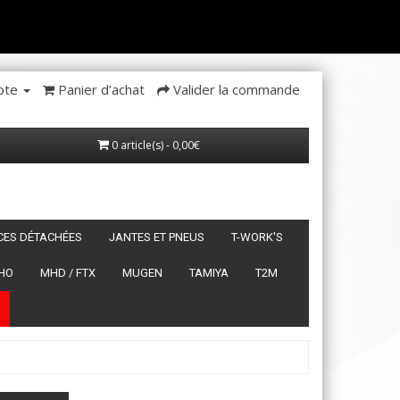
pte
Panier d’achat
Valider la commande
0 article(s) - 0,00€
ÈCES DÉTACHÉES
JANTES ET PNEUS
T-WORK'S
HO
MHD / FTX
MUGEN
TAMIYA
T2M