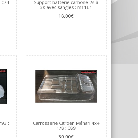
: c74
Support batterie carbone 2s à
3s avec sangles : m1161
18,00€
93 :
Carrosserie Citroën Méhari 4x4
1/8 : C89
30,00€