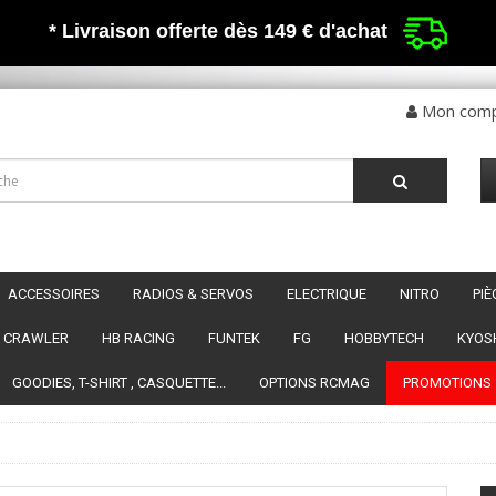
* Livraison offerte dès 149 €
d'achat
Mon com
ACCESSOIRES
RADIOS & SERVOS
ELECTRIQUE
NITRO
PI
CRAWLER
HB RACING
FUNTEK
FG
HOBBYTECH
KYOS
GOODIES, T-SHIRT , CASQUETTE...
OPTIONS RCMAG
PROMOTIONS