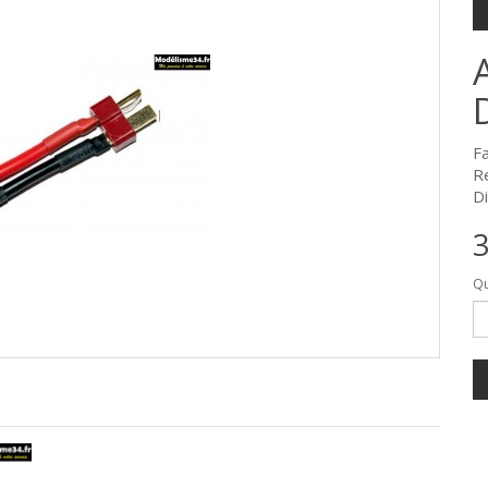
F
R
Di
3
Qu