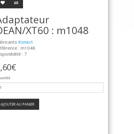
Adaptateur
DEAN/XT60 : m1048
abricants
Konect
éférence : m1048
sponibilité : 7
,60€
antité
AJOUTER AU PANIER