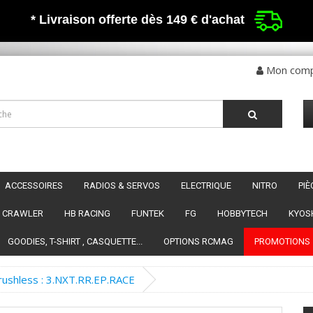
* Livraison offerte dès 149 €
d'achat
Mon com
ACCESSOIRES
RADIOS & SERVOS
ELECTRIQUE
NITRO
PI
CRAWLER
HB RACING
FUNTEK
FG
HOBBYTECH
KYOS
GOODIES, T-SHIRT , CASQUETTE...
OPTIONS RCMAG
PROMOTIONS
ushless : 3.NXT.RR.EP.RACE