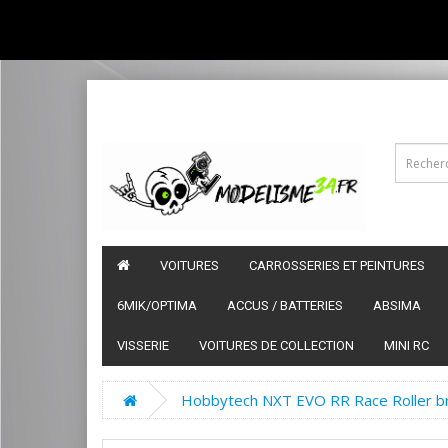
VOITURES
CARROSSERIES ET PEINTURES
6MIK/OPTIMA
ACCUS / BATTERIES
ABSIMA
VISSERIE
VOITURES DE COLLECTION
MINI RC
Hobbytech NXT EVO RR Race Roller br