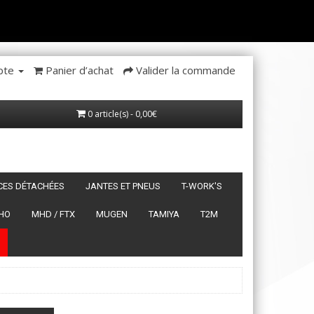
pte
Panier d’achat
Valider la commande
0 article(s) - 0,00€
ÈCES DÉTACHÉES
JANTES ET PNEUS
T-WORK'S
HO
MHD / FTX
MUGEN
TAMIYA
T2M