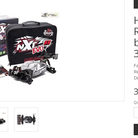
F
R
Di
3
Qu