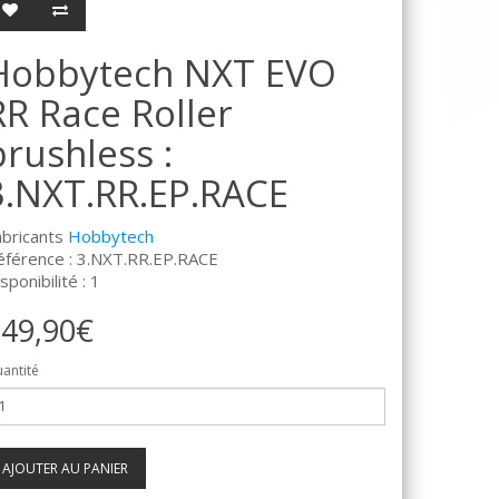
Hobbytech NXT EVO
RR Race Roller
brushless :
3.NXT.RR.EP.RACE
abricants
Hobbytech
éférence : 3.NXT.RR.EP.RACE
sponibilité : 1
49,90€
antité
AJOUTER AU PANIER