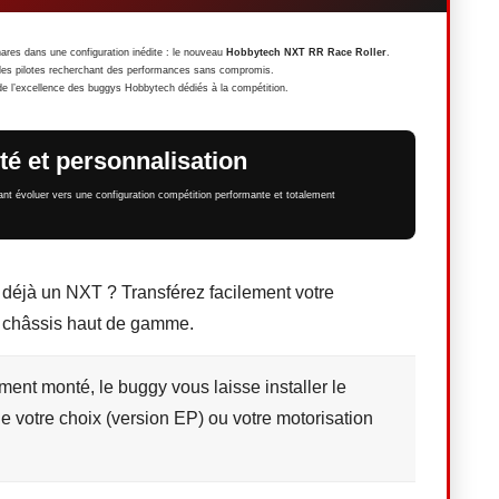
hares dans une configuration inédite : le nouveau
Hobbytech NXT RR Race Roller
.
r les pilotes recherchant des performances sans compromis.
é de l’excellence des buggys Hobbytech dédiés à la compétition.
rté et personnalisation
ant évoluer vers une configuration compétition performante et totalement
éjà un NXT ? Transférez facilement votre
u châssis haut de gamme.
ement monté, le buggy vous laisse installer le
 de votre choix (version EP) ou votre motorisation