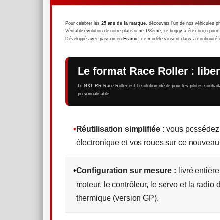
Pour célébrer les
25 ans de la marque
, découvrez l’un de nos véhicules p
Véritable évolution de notre plateforme 1/8ème, ce buggy a été conçu pou
Développé avec passion en
France
, ce modèle s’inscrit dans la continuit
Le format Race Roller : libe
Le NXT RR Race Roller est la solution idéale pour les pilotes souhait
personnalisable.
•
Réutilisation simplifiée :
vous possédez d
électronique et vos roues sur ce nouvea
•
Configuration sur mesure :
livré entièr
moteur, le contrôleur, le servo et la radio
thermique (version GP).