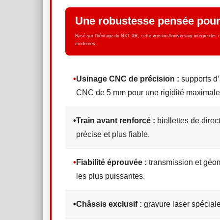
Une robustesse pensée pour
Basé sur l’héritage du NXT XR, cette version Anniversary intègre des
modernes.
•
Usinage CNC de précision :
supports d’
CNC de 5 mm pour une rigidité maximale
•
Train avant renforcé :
biellettes de dire
précise et plus fiable.
•
Fiabilité éprouvée :
transmission et géom
les plus puissantes.
•
Châssis exclusif :
gravure laser spéciale