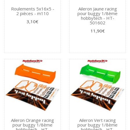
Roulements 5x16x5 -
Aileron Jaune racing
2 pièces - m110
pour buggy 1/8ème
hobbytech - HT-
3,10€
501602
11,90€
Aileron Orange racing
Aileron Vert racing
pour buggy 1/8ème
pour buggy 1/8ème
hobbytech - HT-
hobbytech - HT-