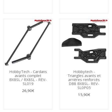
HobbyTech - Cardans
Hobbytech -
avants complet
Triangles avants et
BX8SL / RX8SL - REV-
arrières renforcés
SL019
DB8 BX8SL- REV-
SL0P05
26,90€
15,90€