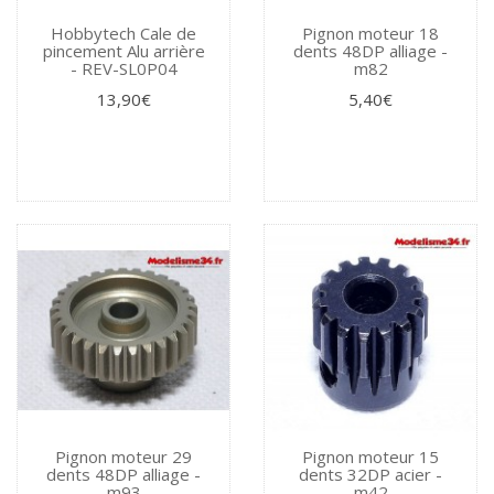
Hobbytech Cale de
Pignon moteur 18
pincement Alu arrière
dents 48DP alliage -
- REV-SL0P04
m82
13,90€
5,40€
Pignon moteur 29
Pignon moteur 15
dents 48DP alliage -
dents 32DP acier -
m93
m42