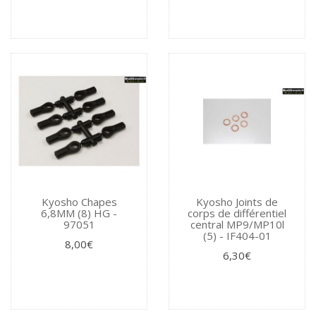
Kyosho Chapes
Kyosho Joints de
6,8MM (8) HG -
corps de différentiel
97051
central MP9/MP10l
(5) - IF404-01
8,00€
6,30€