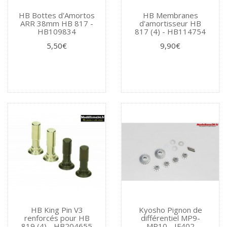
HB Bottes d'Amortos
HB Membranes
ARR 38mm HB 817 -
d'amortisseur HB
HB109834
817 (4) - HB114754
5,50€
9,90€
HB King Pin V3
Kyosho Pignon de
renforcés pour HB
différentiel MP9-
819 (4) - HB204655
MP10 - IF402