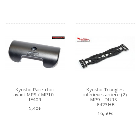
Kyosho Pare-choc
Kyosho Triangles
avant MP9 / MP10 -
inférieurs arriere (2)
IF409
MP9 - DURS -
IF423HB
5,40€
16,50€