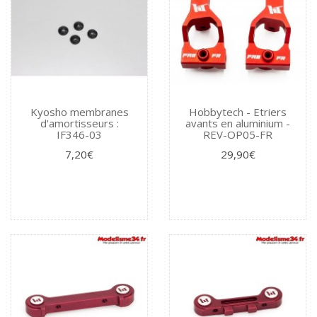
Kyosho membranes
Hobbytech - Etriers
d'amortisseurs :
avants en aluminium -
IF346-03
REV-OP05-FR
7,20€
29,90€