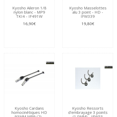
Kyosho Aileron 1/8
Kyosho Masselottes
nylon blanc - MP9
alu 3 point - HD -
TKI4 - IF491W
IFW339
16,90€
19,80€
Kyosho Cardans
Kyosho Ressorts
homocinétiques HD
d'embrayage 3 points
93MM MP9 (2) -
(1.0MM) - IFW53