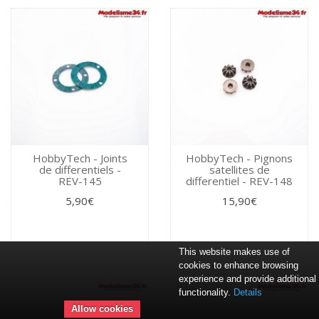
HobbyTech - Joints
HobbyTech - Pignons
de differentiels -
satellites de
REV-145
differentiel - REV-148
5,90€
15,90€
This website makes use of
cookies to enhance browsing
experience and provide additional
functionality.
Details
Allow cookies