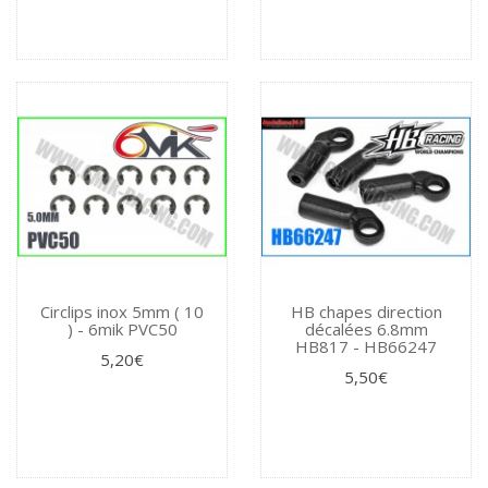
Circlips inox 5mm ( 10
HB chapes direction
) - 6mik PVC50
décalées 6.8mm
HB817 - HB66247
5,20€
5,50€