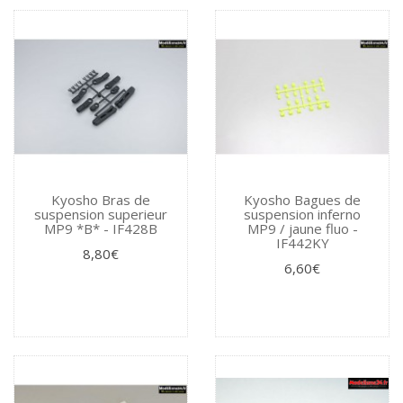
Kyosho Bras de
Kyosho Bagues de
suspension superieur
suspension inferno
MP9 *B* - IF428B
MP9 / jaune fluo -
IF442KY
8,80€
6,60€