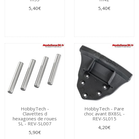
5,40€
5,40€
HobbyTech -
HobbyTech - Pare
Clavettes d
choc avant BX8SL -
hexagones de roues
REV-SL015
SL - REV-SL007
4,20€
5,90€