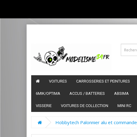
VOITURES
CARROSSERIES ET PEINTURES
6MIK/OPTIMA
ACCUS / BATTERIES
ABSIMA
VISSERIE
VOITURES DE COLLECTION
MINI RC
Hobbytech Palonnier alu et commande