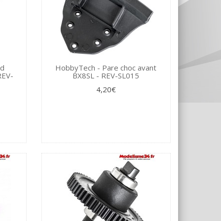
 d
HobbyTech - Pare choc avant
REV-
BX8SL - REV-SL015
4,20€