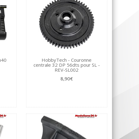
m40
HobbyTech - Couronne
centrale 32 DP 56dts pour SL -
REV-SL002
8,90€