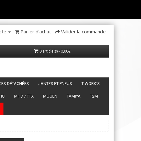
pte
Panier d’achat
Valider la commande
0 article(s) - 0,00€
ÈCES DÉTACHÉES
JANTES ET PNEUS
T-WORK'S
HO
MHD / FTX
MUGEN
TAMIYA
T2M