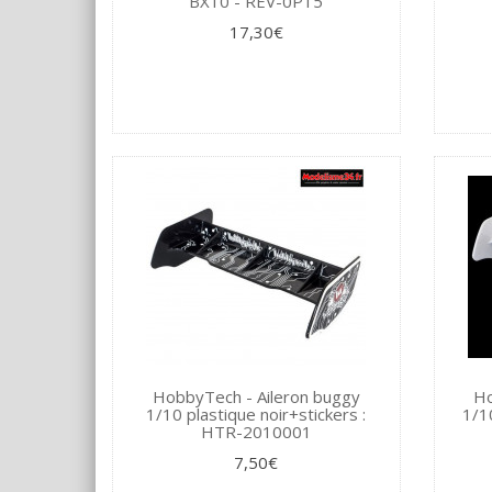
BX10 - REV-0P15
17,30€
HobbyTech - Aileron buggy
Ho
1/10 plastique noir+stickers :
1/1
HTR-2010001
7,50€