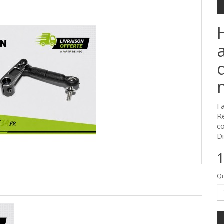
F
R
c
Di
1
Qu