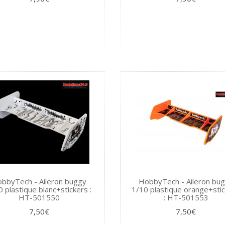
bbyTech - Aileron buggy
HobbyTech - Aileron bu
0 plastique blanc+stickers :
1/10 plastique orange+sti
HT-501550
: HT-501553
7,50€
7,50€