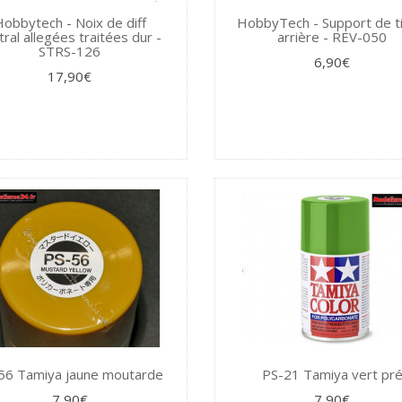
obbytech - Noix de diff
HobbyTech - Support de ti
tral allegées traitées dur -
arrière - REV-050
STRS-126
6,90€
17,90€
56 Tamiya jaune moutarde
PS-21 Tamiya vert pr
7,90€
7,90€