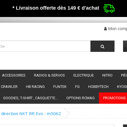
* Livraison offerte dès 149 €
d'achat
Mon com
ACCESSOIRES
RADIOS & SERVOS
ELECTRIQUE
NITRO
PI
CRAWLER
HB RACING
FUNTEK
FG
HOBBYTECH
KYOS
GOODIES, T-SHIRT , CASQUETTE...
OPTIONS RCMAG
PROMOTIONS
 direction NXT RR Evo - m5062