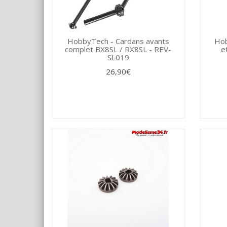
HobbyTech - Cardans avants
Hob
complet BX8SL / RX8SL - REV-
e
SL019
26,90€