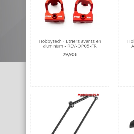
Hobbytech - Etriers avants en
Hob
aluminium - REV-OP05-FR
A
29,90€