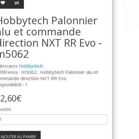
Hobbytech Palonnier
alu et commande
direction NXT RR Evo -
m5062
abricants
Hobbytech
éférence : m5062 : Hobbytech Palonnier alu et
ommande direction NXT RR Evo
sponibilité : 1
2,60€
antité
AJOUTER AU PANIER