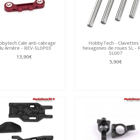
bytech Cale anti-cabrage
HobbyTech - Clavettes
lu Arrière - REV-SL0P03
hexagones de roues SL - 
SL007
13,90€
5,90€