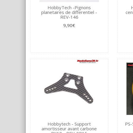
HobbyTech -Pignons
H
planetaires de differentiel -
cen
REV-146
9,90€
Hobbytech - Support
PS-
amortisseur avant carbone