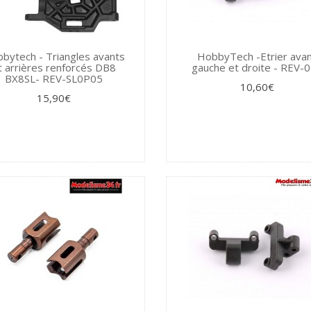
bytech - Triangles avants
HobbyTech -Etrier ava
t arrières renforcés DB8
gauche et droite - REV-
BX8SL- REV-SL0P05
10,60€
15,90€