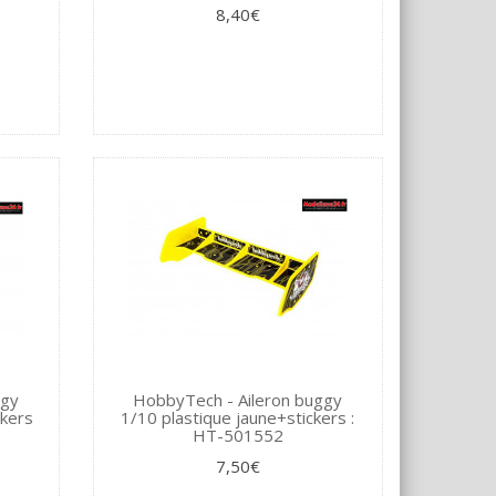
8,40€
ggy
HobbyTech - Aileron buggy
ckers
1/10 plastique jaune+stickers :
HT-501552
7,50€