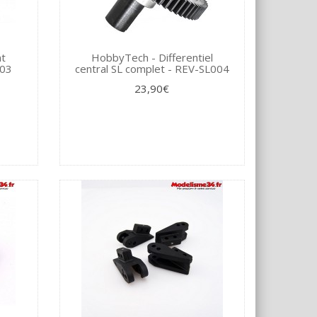
nt
HobbyTech - Differentiel
003
central SL complet - REV-SL004
23,90€