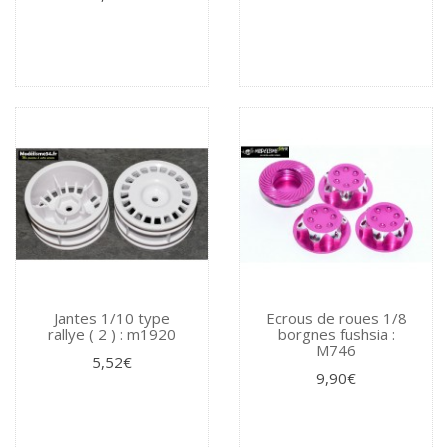
Jantes 1/10 type
Ecrous de roues 1/8
rallye ( 2 ) : m1920
borgnes fushsia :
M746
5,52€
9,90€