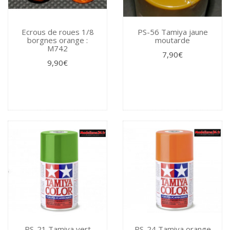
Ecrous de roues 1/8
PS-56 Tamiya jaune
borgnes orange :
moutarde
M742
7,90€
9,90€
PS-21 Tamiya vert
PS-24 Tamiya orange