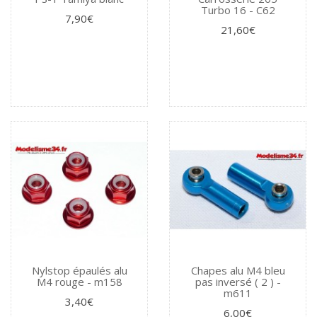
Turbo 16 - C62
7,90€
21,60€
Nylstop épaulés alu
Chapes alu M4 bleu
M4 rouge - m158
pas inversé ( 2 ) -
m611
3,40€
6,00€