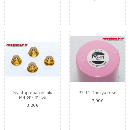
Nylstop épaulés alu
PS-11 Tamiya rose
M4 or - m159
7,90€
3,20€