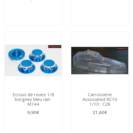
Ecrous de roues 1/8
Carrosserie
borgnes bleu ciel :
Associated RC10
M744
1/10 : C28
9,90€
21,60€