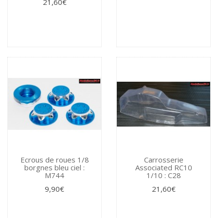
21,60€
Ecrous de roues 1/8
Carrosserie
borgnes bleu ciel :
Associated RC10
M744
1/10 : C28
9,90€
21,60€