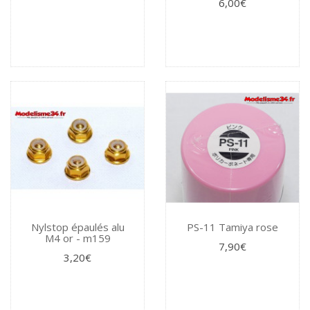
6,00€
Nylstop épaulés alu
PS-11 Tamiya rose
M4 or - m159
7,90€
3,20€