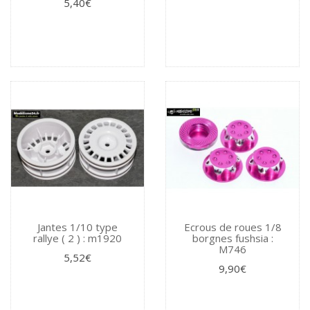
5,40€
Jantes 1/10 type
Ecrous de roues 1/8
rallye ( 2 ) : m1920
borgnes fushsia :
M746
5,52€
9,90€