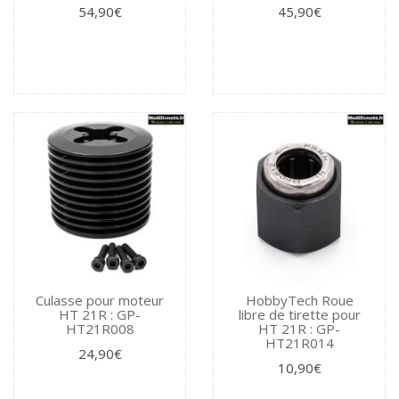
54,90€
45,90€
Culasse pour moteur
HobbyTech Roue
HT 21R : GP-
libre de tirette pour
HT21R008
HT 21R : GP-
HT21R014
24,90€
10,90€