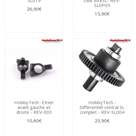
SL019
DB8 BX8SL- REV-
SL0P05
26,90€
15,90€
HobbyTech -Etrier
HobbyTech -
avant gauche et
Differentiel central SL
droite - REV-003
complet - REV-SL004
10,60€
23,90€