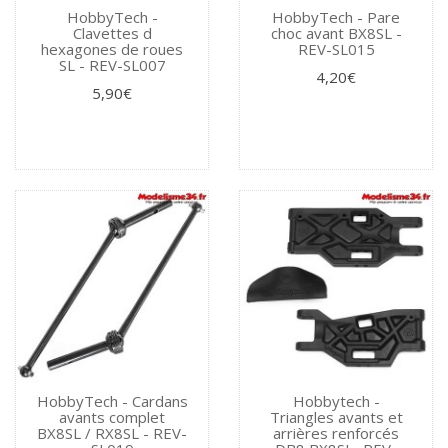
HobbyTech -
HobbyTech - Pare
Clavettes d
choc avant BX8SL -
hexagones de roues
REV-SL015
SL - REV-SL007
4,20€
5,90€
HobbyTech - Cardans
Hobbytech -
avants complet
Triangles avants et
BX8SL / RX8SL - REV-
arrières renforcés