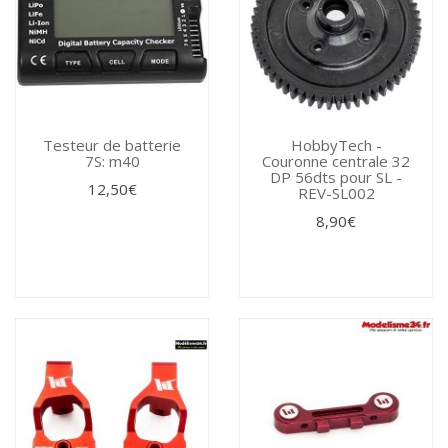
Testeur de batterie
HobbyTech -
7S: m40
Couronne centrale 32
DP 56dts pour SL -
12,50€
REV-SL002
8,90€