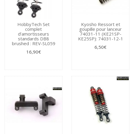
HobbyTech Set
Kyosho Ressort et
complet
goupille pour lanceur
d’amortisseurs
74031-11 (KE21SP-
standards DB8
KE25SP): 74031-12-1
brushed : REV-SL059
6,50€
16,90€