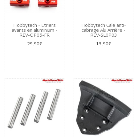
Hobbytech - Etriers
Hobbytech Cale anti-
avants en aluminium -
cabrage Alu Arrière -
REV-OP05-FR
REV-SL0P03
29,90€
13,90€