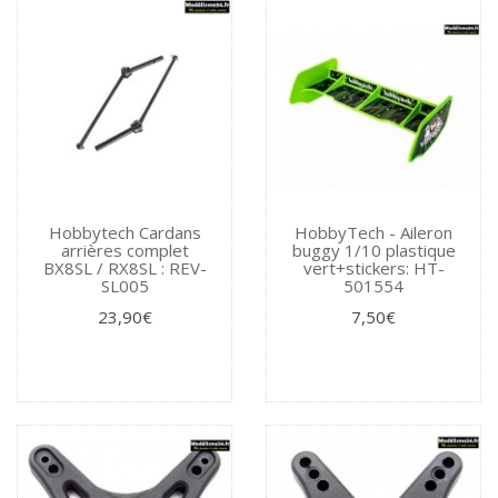
Hobbytech Cardans
HobbyTech - Aileron
arrières complet
buggy 1/10 plastique
BX8SL / RX8SL : REV-
vert+stickers: HT-
SL005
501554
23,90€
7,50€