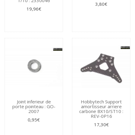
1/10 : 2330046
3,80€
19,96€
Joint inferieur de
Hobbytech Support
porte pointeau : GO-
amortisseur arriere
2007
carbone BX10/ST10 :
REV-0P16
0,95€
17,30€