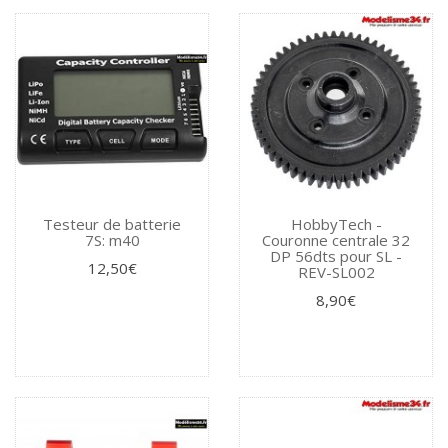
Testeur de batterie
HobbyTech -
7S: m40
Couronne centrale 32
DP 56dts pour SL -
12,50€
REV-SL002
8,90€