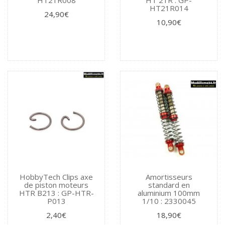
HT21R014
24,90€
10,90€
HobbyTech Clips axe
Amortisseurs
de piston moteurs
standard en
HTR B213 : GP-HTR-
aluminium 100mm
P013
1/10 : 2330045
2,40€
18,90€