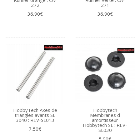
272
271
36,90€
36,90€
HobbyTech Axes de
Hobbytech
triangles avants SL
Membranes d
3x40 : REV-SL013
amortisseur
Hobbytech SL : REV-
7,50€
SL030
5,90€