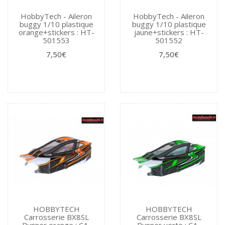
HobbyTech - Aileron
HobbyTech - Aileron
buggy 1/10 plastique
buggy 1/10 plastique
orange+stickers : HT-
jaune+stickers : HT-
501553
501552
7,50€
7,50€
HOBBYTECH
HOBBYTECH
Carrosserie BX8SL
Carrosserie BX8SL
Runner orange : CA-
Runner verte : CA-