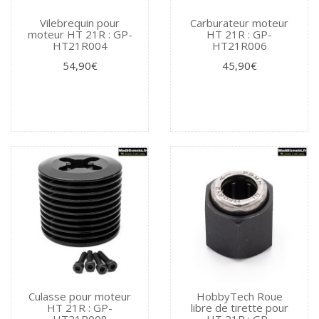
Vilebrequin pour
Carburateur moteur
moteur HT 21R : GP-
HT 21R : GP-
HT21R004
HT21R006
54,90€
45,90€
Culasse pour moteur
HobbyTech Roue
HT 21R : GP-
libre de tirette pour
HT21R008
HT 21R : GP-