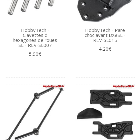
HobbyTech -
HobbyTech - Pare
Clavettes d
choc avant BX8SL -
hexagones de roues
REV-SL015
SL - REV-SL007
4,20€
5,90€