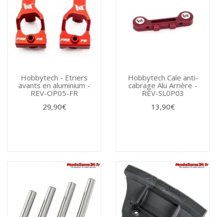
Hobbytech - Etriers
Hobbytech Cale anti-
avants en aluminium -
cabrage Alu Arrière -
REV-OP05-FR
REV-SL0P03
29,90€
13,90€