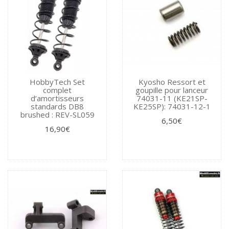
HobbyTech Set
Kyosho Ressort et
complet
goupille pour lanceur
d’amortisseurs
74031-11 (KE21SP-
standards DB8
KE25SP): 74031-12-1
brushed : REV-SL059
6,50€
16,90€