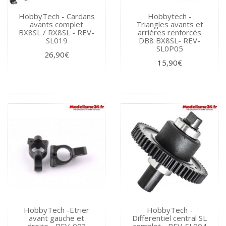
HobbyTech - Cardans
Hobbytech -
avants complet
Triangles avants et
BX8SL / RX8SL - REV-
arrières renforcés
SL019
DB8 BX8SL- REV-
SL0P05
26,90€
15,90€
HobbyTech -Etrier
HobbyTech -
avant gauche et
Differentiel central SL
droite - REV-003
complet - REV-SL004