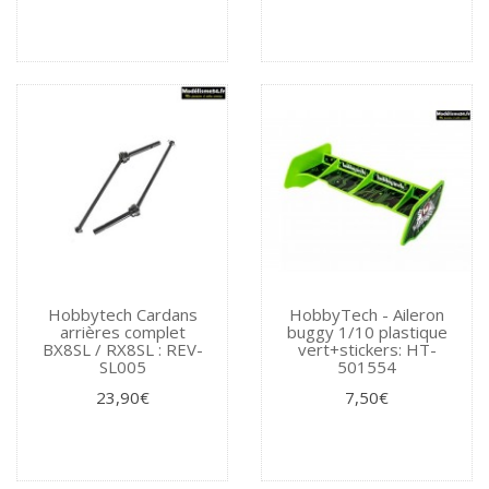
Hobbytech Cardans
HobbyTech - Aileron
arrières complet
buggy 1/10 plastique
BX8SL / RX8SL : REV-
vert+stickers: HT-
SL005
501554
23,90€
7,50€