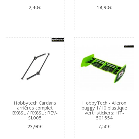
2,40€
18,90€
Hobbytech Cardans
HobbyTech - Aileron
arrières complet
buggy 1/10 plastique
BX8SL / RX8SL : REV-
vert+stickers: HT-
SL005
501554
23,90€
7,50€