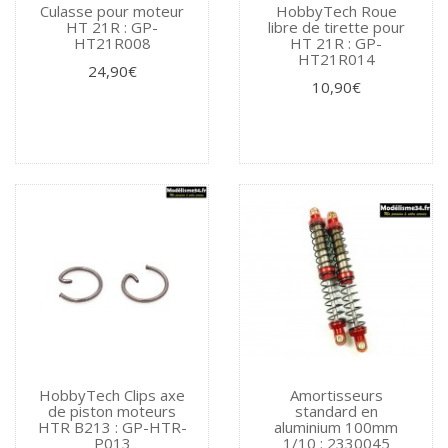
Culasse pour moteur
HobbyTech Roue
HT 21R : GP-
libre de tirette pour
HT21R008
HT 21R : GP-
HT21R014
24,90€
10,90€
HobbyTech Clips axe
Amortisseurs
de piston moteurs
standard en
HTR B213 : GP-HTR-
aluminium 100mm
P013
1/10 : 2330045