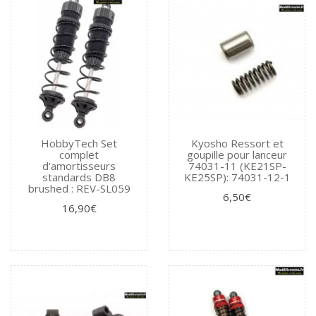
HobbyTech Set
Kyosho Ressort et
complet
goupille pour lanceur
d’amortisseurs
74031-11 (KE21SP-
standards DB8
KE25SP): 74031-12-1
brushed : REV-SL059
6,50€
16,90€