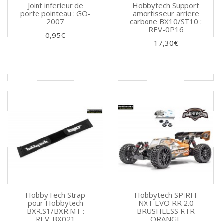
Joint inferieur de
Hobbytech Support
porte pointeau : GO-
amortisseur arriere
2007
carbone BX10/ST10 :
REV-0P16
0,95€
17,30€
HobbyTech Strap
Hobbytech SPIRIT
pour Hobbytech
NXT EVO RR 2.0
BXR.S1/BXR.MT :
BRUSHLESS RTR
REV-BX021
ORANGE