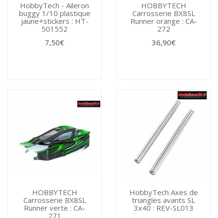
HobbyTech - Aileron
HOBBYTECH
buggy 1/10 plastique
Carrosserie BX8SL
jaune+stickers : HT-
Runner orange : CA-
501552
272
7,50€
36,90€
HOBBYTECH
HobbyTech Axes de
Carrosserie BX8SL
triangles avants SL
Runner verte : CA-
3x40 : REV-SL013
271