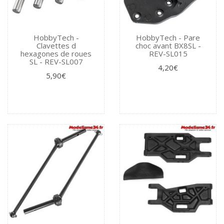
HobbyTech -
HobbyTech - Pare
Clavettes d
choc avant BX8SL -
hexagones de roues
REV-SL015
SL - REV-SL007
4,20€
5,90€