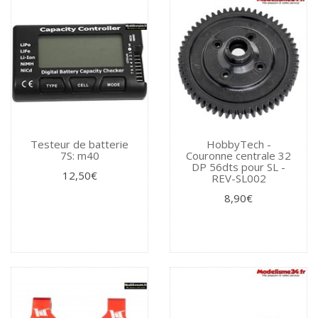
Testeur de batterie
HobbyTech -
7S: m40
Couronne centrale 32
DP 56dts pour SL -
12,50€
REV-SL002
8,90€