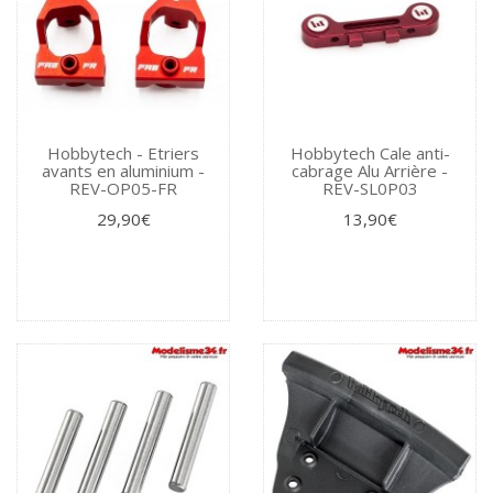
Hobbytech - Etriers
Hobbytech Cale anti-
avants en aluminium -
cabrage Alu Arrière -
REV-OP05-FR
REV-SL0P03
29,90€
13,90€