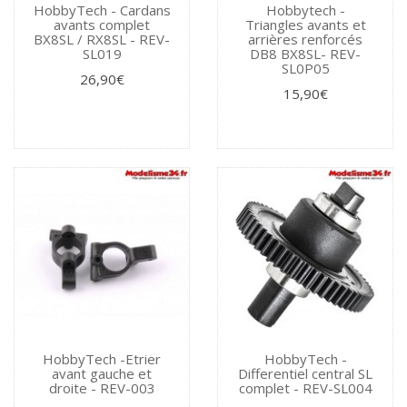
HobbyTech - Cardans
Hobbytech -
avants complet
Triangles avants et
BX8SL / RX8SL - REV-
arrières renforcés
SL019
DB8 BX8SL- REV-
SL0P05
26,90€
15,90€
HobbyTech -Etrier
HobbyTech -
avant gauche et
Differentiel central SL
droite - REV-003
complet - REV-SL004